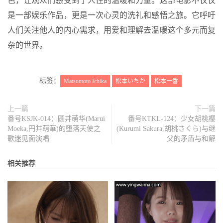
色，让观众们感受到了人性的温暖和力量。这部电影不仅仅
是一部娱乐作品，更是一次心灵的洗礼和感悟之旅。它呼吁
人们关注他人的内心需求，用爱和理解去温暖这个多元而复
杂的世界。
标签：
Matsumoto Ichika
松本いちか
松本一香
上一篇
下一篇
番号KSJK-014：圆井萌华(Marui
番号KTKL-124：少女胡桃樱
Moeka,円井萌華)的堕落天使之
(Kurumi Sakura,胡桃さくら)与继
歌迷见面演唱
父的矛盾与和解
相关推荐