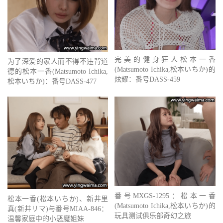
完美的健身狂人松本一香
为了深爱的家人而不得不违背道
(Matsumoto Ichika,松本いちか)的
德的松本一香(Matsumoto Ichika,
炫耀：番号DASS-459
松本いちか)：番号DASS-477
番号MXGS-1295：松本一香
松本一香(松本いちか)、新井里
(Matsumoto Ichika,松本いちか)的
真(新井リマ)与番号MIAA-846：
玩具测试俱乐部奇幻之旅
温馨家庭中的小恶魔姐妹