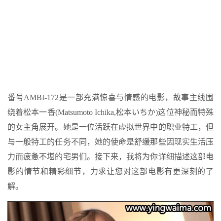
番号AMBI-172是一部充满惊喜与情感的电影，故事主线围
绕着松本一香(Matsumoto Ichika,松本いちか)这位神秘而特殊
的女主角展开。她是一位活跃在虚拟世界中的职业特工，但
与一般特工的任务不同，她的使命是舒缓那些因现实生活压
力而疲惫不堪的宅男们。接下来，我将为你详细描述这部电
影的情节和精彩细节，力求让您对这部电影有更深刻的了
解。