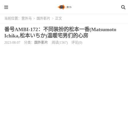
当前位置：
营外马
>
国外影片
>
正文
番号AMBI-172：不同装扮的松本一香(Matsumoto
Ichika,松本いちか)温暖宅男们的心房
2023-08-07
分类：
国外影片
阅读(1567)
评论(0)