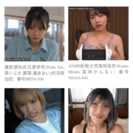
ASMR助眠大师美咲佳奈(Kanna
兼职便利店员葵伊吹(Ibuki Aoi,
Misaki,美咲かんな)：番号
葵いぶき,翼葵,翼あおい)的深夜
WAAA-641
加班：番号MIDA-696