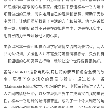
知宅男内心需求的心理学家。他在信中感谢松本一香为这个
项目做出的贡献，感谢她用自己的温情和智慧，帮助了无数
宅男们，让他们重新找到了生活的方向和希望。他也告诉松
本一香，她的使命并不只是在虚拟世界中，更是在现实中，
用自己的力量去温暖他人的心灵。
电影以松本一香和那位心理学家深情交流的场景结束，两人
共同认识到，关爱他人并不需要特定身份和称号，只要拥有
一颗温暖的心和愿意去行动，就能让这个世界变得更美好。
番号AMBI-172这部电影以其独特的情节和饱含温情的故
事，赢得了众多观众的喜爱与赞誉。通过松本一香
(Matsumoto Ichika,松本いちか)的角色，电影深刻探讨了人与
人之间的情感纽带，以及在虚拟世界中寻找真实自我的重要
性。松本一香用她的温情和智慧，成为了一个令人难忘的角