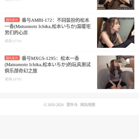
番号AMBI-172：不同装扮的松本
国外影片
一香(Matsumoto Ichika,松本いちか)温暖宅
男们的心房
阅读(1570)
番号MXGS-1295：松本一香
国外影片
(Matsumoto Ichika,松本いちか)的玩具测试
俱乐部奇幻之旅
阅读(1678)
© 2010-2026
营外马
网站地图