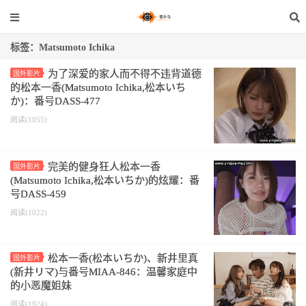
标签：Matsumoto Ichika
为了深爱的家人而不得不违背道德
国外影片
的松本一香(Matsumoto Ichika,松本いち
か)：番号DASS-477
阅读(1055)
完美的健身狂人松本一香
国外影片
(Matsumoto Ichika,松本いちか)的炫耀：番
号DASS-459
阅读(1022)
松本一香(松本いちか)、新井里真
国外影片
(新井リマ)与番号MIAA-846：温馨家庭中
的小恶魔姐妹
阅读(1924)