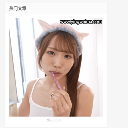
热门文章
专
业
的
面
部
角
度
尾
崎
惠
梨
香
(Erika
Ozaki,
尾
崎
绘
里
2025-11-10
香,