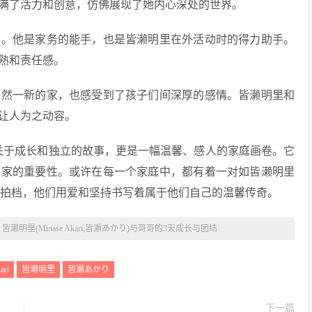
满了活力和创意，仿佛展现了她内心深处的世界。
力。他是家务的能手，也是皆濑明里在外活动时的得力助手。
熟和责任感。
焕然一新的家，也感受到了孩子们间深厚的感情。皆濑明里和
让人为之动容。
一段关于成长和独立的故事，更是一幅温馨、感人的家庭画卷。它
了家的重要性。或许在每一个家庭中，都有着一对如皆濑明里
无间的默契拍档，他们用爱和坚持书写着属于他们自己的温馨传奇。
：皆濑明里(Minase Akari,皆瀬あかり)与哥哥的3天成长与团结
ari
皆濑明里
皆瀬あかり
下一篇