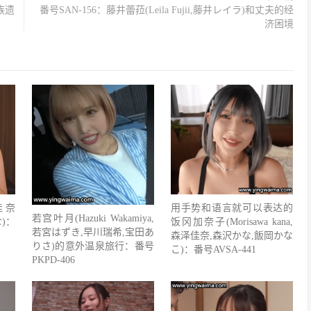
家族遗
番号SAN-156：藤井蕾菈(Leila Fujii,藤井レイラ)和丈夫的经
济困境
佳奈
用手势和语言就可以表达的
若宫叶月(Hazuki Wakamiya,
な)：
饭冈加奈子(Morisawa kana,
若宮はずき,早川瑞希,宝田あ
森泽佳奈,森沢かな,飯岡かな
りさ)的意外温泉旅行：番号
こ)：番号AVSA-441
PKPD-406