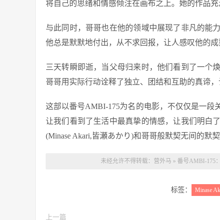
将自己的思绪和情感倾注在画布之上。她的作品充
与此同时，哥哥也在他的领域中展现了非凡的能
他总是默默地付出，从不求回报，让人感叹他的成
三天转瞬即逝，当父母归来时，他们看到了一个
哥哥用实际行动诠释了独立、团结和互助的真谛，
这部以番号AMBI-175为名的电影，不仅仅是
让我们看到了生活中最真挚的情感，让我们明白
(Minase Akari,皆瀬あかり)和哥哥般默契
未经允许不得转载：
营外马
»
番号AMBI-175
标签：
Minase Ak
上一篇