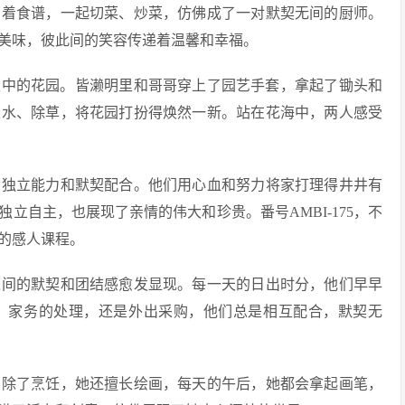
阅着食谱，一起切菜、炒菜，仿佛成了一对默契无间的厨师。
美味，彼此间的笑容传递着温馨和幸福。
家中的花园。皆濑明里和哥哥穿上了园艺手套，拿起了锄头和
浇水、除草，将花园打扮得焕然一新。站在花海中，两人感受
的独立能力和默契配合。他们用心血和努力将家打理得井井有
立自主，也展现了亲情的伟大和珍贵。番号AMBI-175，不
的感人课程。
之间的默契和团结感愈发显现。每一天的日出时分，他们早早
、家务的处理，还是外出采购，他们总是相互配合，默契无
。除了烹饪，她还擅长绘画，每天的午后，她都会拿起画笔，