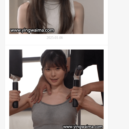
下
玲
奈)
到
粉
丝
2025-01-06
家
的
突
番
击
号
外
WAAA-
送
314：
服
明
务：
日
番
见
号
未
MIDV-
来
965
(Asumi
Mirai)
和
教
练