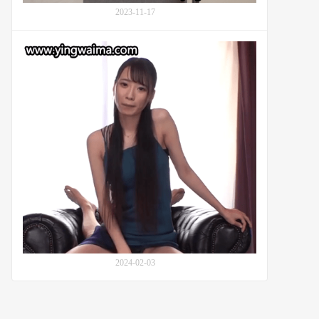
的
2023-11-17
友
情
觉
与
醒
健
训
身
练
的
师
完
月
美
野
融
江
合
翠
(Tsukinoe
Sui,
月
野
江
す
い)
2024-02-03
的
启
示：
番