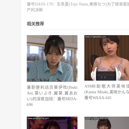
番号DASS-179：东条夏(Tojo Natsu,東條なつ)为了继承
产的决断
相关推荐
ASMR助眠大师美咲
兼职便利店员葵伊吹(Ibuki
(Kanna Misaki,美咲かん
Aoi,葵いぶき,翼葵,翼あお
番号WAAA-641
い)的深夜加班：番号MIDA-
696