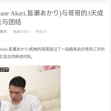
ase Akari,皆瀬あかり)与哥哥的3天成
长与团结
外影片
阅读(9181)
评论(0)
se Akari,皆瀬あかり)和她的哥哥度过了一段颇具启示性的三天时
立自主的绝佳时机。