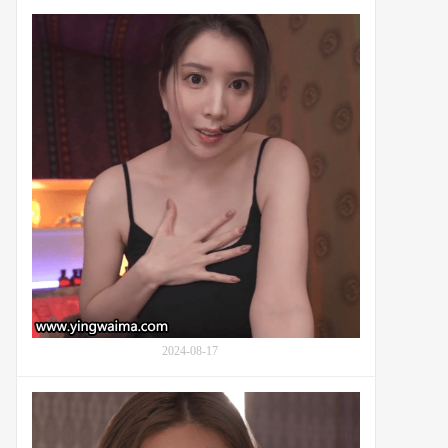
尾
有
崎
栖
え
花
り
绯
か)
(Aka
永
Asuka,
远
有
在
栖
你
花
身
あ
边：
か,
番
凪
号
光)
MKMP-
的
683
最
高
ASMR
2024-08-17
体
验
爱
管
花
理：
梨
番