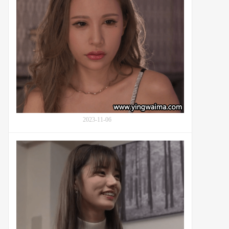
(Aikarin)
号
的
SONE-
番
290
号
EBWH-
019：
从
新
经
纪
人
到
2023-11-06
NTR
粉
偶
丝
像
见
宫
面
下
会
玲
奈
(Miyashita
Rena,
宮