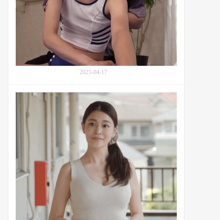
式
BF-
候
741
选
人
藤
之
木
沙
2025-04-17
也
加
橘
(Fujinoki
玛
Sayaka,
丽
藤
(Mary
之
Tachibana,
木
橘
さ
メ
や
ア
か)
リ)
放
与
学
隔
后
壁
与
大
教