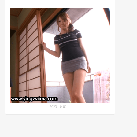
奇
幻
番
酒
号
店
JUC-
之
954：
旅
初
美
沙
希
(Saki
Hatsumi)
乡
下
生
活
中
与
2023-10-02
公
公
的
代
沟