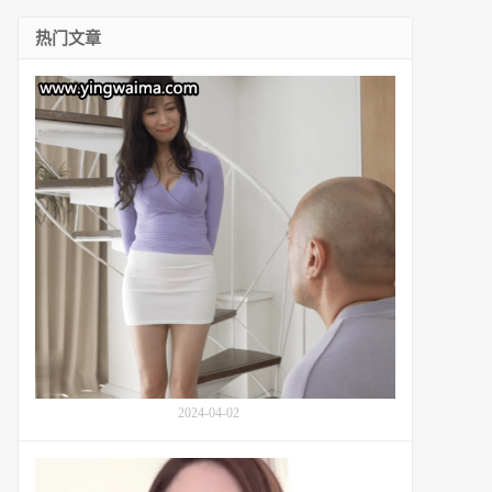
热门文章
阿
姨
真
木
今
日
子
(Kyouko
Maki)
在
对
侄
子
的
教
2024-04-02
育：
番
号
第
MMKZ-
一