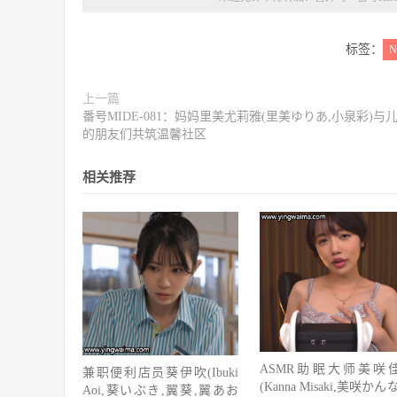
标签：
N
上一篇
番号MIDE-081：妈妈里美尤莉雅(里美ゆりあ,小泉彩)与
的朋友们共筑温馨社区
相关推荐
ASMR助眠大师美咲
兼职便利店员葵伊吹(Ibuki
(Kanna Misaki,美咲かん
Aoi,葵いぶき,翼葵,翼あお