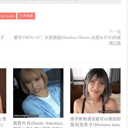
ogi Ayame
乃木绚爱
下一篇
儿子
番号YMDS-147：水原美园(Mizuhara Misono,水原みその)的戒
酒之路
佳奈
用手势和语言就可以表达的
若宫叶月(Hazuki Wakamiya,
な)：
饭冈加奈子(Morisawa kana,