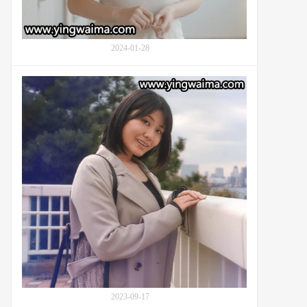
学
练
生
进
的
行
教
2024-01-28
私
育
人
互
训
番
助：
练：
号
番
番
MIDV-
号
号
465：
JUQ-
MDTE-
神
545
058
宫
寺
奈
绪
(Nao
Jinguji,
神
宮
寺
ナ
オ)
2023-09-17
的