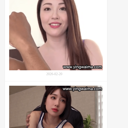
142
次
和
黑
人
打
交
道
的
叶
山
小
百
合
2026-02-20
(Hayama
Sayuri,
现
葉
役
山
AI
さ
田
ゆ
径
り)：
部
番
正
号