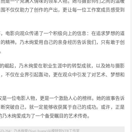
，而是一个充满人情味的领军人物。她与摄影师们之间的温暖
氛围不仅仅助力了创作的产出，更让每一位工作室成员感受到
事，电影向观众传递了一个积极向上的信息：在追求梦想的道
作的精神。乃木绚爱用自己的亲身经历告诉我们，只有敢于创
。
工作室的崛起，乃木绚爱在职业生涯中的转型成就，以及她与摄影
影，不仅在业界引起轰动，更在观众中引发了对艺术、梦想和
)不仅仅是一位电影人物，更是一个激励人心的榜样。她的故事告诉
不断突破自己，就一定能够收获属于自己的成功。或许，正是
4中的乃木绚爱成为了一个备受瞩目的艺术传奇。
D-264：乃木绚爱(Nogi Ayame)从模特到NTR工作室