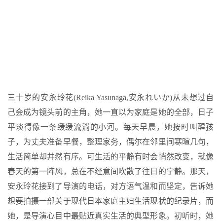
三十岁的安永玲花(Reika Yasunaga,安永れいか)从未想过自
己会成为镜头前的主角，她一直以为家庭是她的全部，日子
平淡得像一条缓缓流淌的小河。每天早晨，她按时叫醒孩
子，为丈夫准备早餐，整理家务，偶尔在邻里间寒暄几句，
生活简单却井然有序。可生活的平静有时会悄然改变，就像
春天的第一阵风，总在不经意间吹散了往日的宁静。那天，
安永玲花接到了导演的电话，对方语气温和而坚定，告诉她
想要拍摄一部关于现代日本家庭主妇生活现状的纪录片，而
她，是导演心目中最贴近真实生活的典型形象。初听时，她