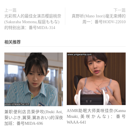
上一篇
下一篇
光彩照人的最佳女演员樱庭桃奈
真野祈(Mano Inori)毫无束缚的
(Sakuraba Momona,桜庭ももな)
周一：番号HODV-22010
的特别出演：番号MIDA-314
相关推荐
ASMR助眠大师美咲佳奈(Kanna
兼职便利店员葵伊吹(Ibuki Aoi,
Misaki,美咲かんな)：番号
葵いぶき,翼葵,翼あおい)的深夜
WAAA-641
加班：番号MIDA-696