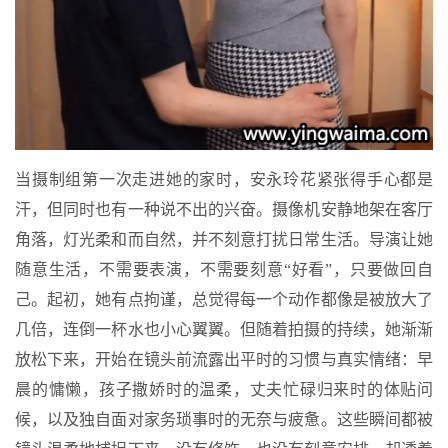
当摄制组第一次走进她的家时，安永玲花紧张得手心都是
汗，但同时也有一种说不出的兴奋。摄像机安静地架在客厅
角落，灯光柔和而自然，并不刻意打扰日常生活。导演让她
随意生活，不需要表演，不需要刻意“好看”，只要做回自
己。起初，她有点拘谨，总觉得每一个动作都像是被放大了
几倍，连倒一杯水也小心翼翼。但随着拍摄的持续，她渐渐
放松下来，开始在镜头前流露出平时的习惯与真实情绪：早
晨的慵懒，孩子撒娇时的温柔，丈夫忙碌归来时的体贴问
候，以及独自面对家务琐事时的无奈与疲惫。这些瞬间都被