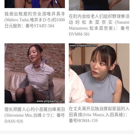
独居出租屋的穷女孩唯井真寻
在町内会给老人们组织野球拳活
(Mahiro Tadai,唯井まひろ)的1000
动的松本菜奈实(Nanami
日元服务：番号START-584
Matsumoto,松本菜奈実)：番号
DVMM-381
在丈夫离开后独自撑起家庭的入
擅长把握人心的小恶魔白峰美羽
田真绫(Irita Maaya,入田真綾)：
(Shiromine Miu,白峰ミウ)：番号
番号HOMA-159
DASS-926