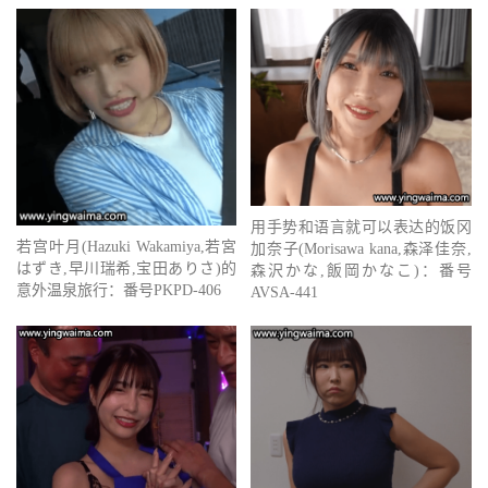
用手势和语言就可以表达的饭冈
若宫叶月(Hazuki Wakamiya,若宮
加奈子(Morisawa kana,森泽佳奈,
はずき,早川瑞希,宝田ありさ)的
森沢かな,飯岡かなこ)：番号
意外温泉旅行：番号PKPD-406
AVSA-441