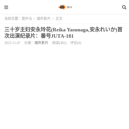
当前位置：
营外马
>
国外影片
>
正文
三十岁主妇安永玲花(Reika Yasunaga,安永れいか)首
次出演纪录片：番号JUTA-181
2025-11-07
分类：
国外影片
阅读(492)
评论(0)