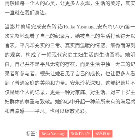
悄触碰每一个人的心灵，让更多人发现，生活的美好，其实
一直就在我们身边。
当影片剪辑完成安永玲花(Reika Yasunaga,安永れいか)第一
次完整地观看了自己的纪录片，她被自己的生活打动得无以
言表。平凡却充实的日常、真实而温暖的情感、细微而深刻
的观察，构成了一幅现代家庭主妇生活的生动画卷。她明
白，自己并不是平凡无奇的存在，而是生活中独一无二的记
录者和参与者。镜头让她看见了自己的成长，也让更多人看
到了普通家庭的美丽和力量。安永玲花深知，这部纪录片不
仅是她个人的记录，更是一种对家庭、对生活、对三十岁主
妇群体的尊重与致敬。她的心中升起一种前所未有的满足感
和自豪感——平凡，也可以绽放光彩。
标签：
Reika Yasunaga
安永れいか
安永玲花