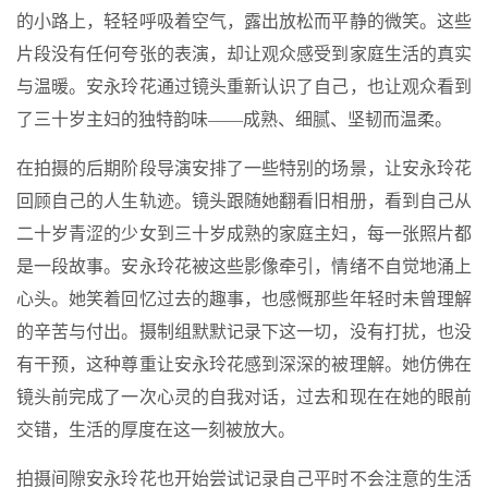
的小路上，轻轻呼吸着空气，露出放松而平静的微笑。这些
片段没有任何夸张的表演，却让观众感受到家庭生活的真实
与温暖。安永玲花通过镜头重新认识了自己，也让观众看到
了三十岁主妇的独特韵味——成熟、细腻、坚韧而温柔。
在拍摄的后期阶段导演安排了一些特别的场景，让安永玲花
回顾自己的人生轨迹。镜头跟随她翻看旧相册，看到自己从
二十岁青涩的少女到三十岁成熟的家庭主妇，每一张照片都
是一段故事。安永玲花被这些影像牵引，情绪不自觉地涌上
心头。她笑着回忆过去的趣事，也感慨那些年轻时未曾理解
的辛苦与付出。摄制组默默记录下这一切，没有打扰，也没
有干预，这种尊重让安永玲花感到深深的被理解。她仿佛在
镜头前完成了一次心灵的自我对话，过去和现在在她的眼前
交错，生活的厚度在这一刻被放大。
拍摄间隙安永玲花也开始尝试记录自己平时不会注意的生活