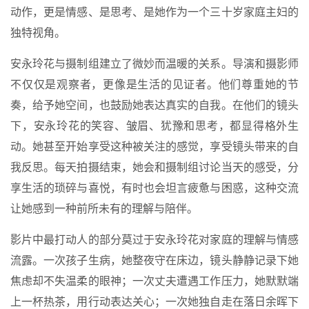
动作，更是情感、是思考、是她作为一个三十岁家庭主妇的
独特视角。
安永玲花与摄制组建立了微妙而温暖的关系。导演和摄影师
不仅仅是观察者，更像是生活的见证者。他们尊重她的节
奏，给予她空间，也鼓励她表达真实的自我。在他们的镜头
下，安永玲花的笑容、皱眉、犹豫和思考，都显得格外生
动。她甚至开始享受这种被关注的感觉，享受镜头带来的自
我反思。每天拍摄结束，她会和摄制组讨论当天的感受，分
享生活的琐碎与喜悦，有时也会坦言疲惫与困惑，这种交流
让她感到一种前所未有的理解与陪伴。
影片中最打动人的部分莫过于安永玲花对家庭的理解与情感
流露。一次孩子生病，她整夜守在床边，镜头静静记录下她
焦虑却不失温柔的眼神；一次丈夫遭遇工作压力，她默默端
上一杯热茶，用行动表达关心；一次她独自走在落日余晖下