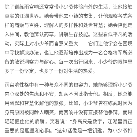
除了训练雨宫响还常常带小少爷体验府外的生活，让他接触
真实的江湖世界。她会带他去小镇的市集，让他观察各式各
样的商贩与百姓，理解人的多样性和处世智慧；她会陪他走
入林间，教他辨认药草，讲解生存技能。这些看似平凡的活
动，实际上对小少爷而言意义重大——它们让他学会在困境
中寻找解决办法，也让他逐渐培养出成为一名合格将军所必
备的敏锐洞察力与耐心。每一次出行回来，小少爷的眼神里
多了一份坚定，也多了一份对生活的热爱。
雨宫响性格中有一种与众不同的包容力，她能够理解小少爷
内心深处的焦虑和不安，却从不因此指责他。相反，她总能
用幽默和智慧化解他的紧张。比如，小少爷曾在练武时因为
身高原因被同龄人嘲笑，雨宫响并没有直接替他争辩，而是
轻轻握住他的肩膀，笑着说：“身高只是数字，江湖里真正
重要的是胆量和心胸。”这句话像是一把钥匙，为小少爷打