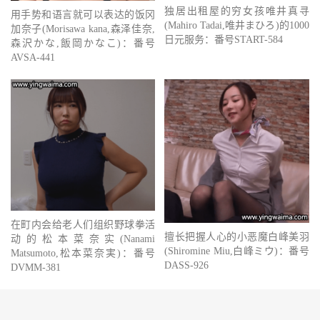
独居出租屋的穷女孩唯井真寻
用手势和语言就可以表达的饭冈
(Mahiro Tadai,唯井まひろ)的1000
加奈子(Morisawa kana,森泽佳奈,
日元服务：番号START-584
森沢かな,飯岡かなこ)：番号
AVSA-441
在町内会给老人们组织野球拳活
擅长把握人心的小恶魔白峰美羽
动的松本菜奈实(Nanami
(Shiromine Miu,白峰ミウ)：番号
Matsumoto,松本菜奈実)：番号
DASS-926
DVMM-381