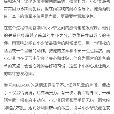
局和演习，让小少爷学会判断局势、权衡利弊。小少爷最初
常常因为急躁而犯错，但在雨宫响的耐心指导下，他渐渐明
白，真正的将军不仅需要力量，更需要智慧和冷静。
在这个过程中雨宫响和小少爷之间的感情也愈发深厚。他们
的关系已经超越了简单的主仆之分，更像是并肩成长的伙
伴。雨宫响总能在小少爷最孤单的时候出现，用一句轻松的
话语或一个温暖的动作，把他的焦虑和不安一点点驱散。而
小少爷也在无形中学会了关心和体贴，他会为雨宫响准备简
单的茶点，会留心她的喜好和习惯，这些小小的心意让两人
的羁绊愈发稳固。
番号MIAB-586的剧情还穿插了不少江湖风云的片段，使故
事不仅温情满满，也充满张力。有一次，将军府外来了一群
陌生武士探查府中动向，小少爷因紧张而手足无措，雨宫响
却临危不乱。她巧妙利用府中的布置，引导小少爷隐藏在安