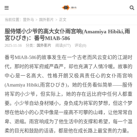
当前位置：
营外马
>
国外影片
>
正文
服侍矮小少爷的高大女仆雨宫响(Amamiya Hibiki,雨
宮ひびき)：番号MIAB-586
2025-11-16
分类：
国外影片
阅读(677)
评论(0)
番号MIAB-586的故事发生在一个古老而风云变幻的江湖时
代，那时的将军府威严森严，却也充满了人情冷暖。故事的
中心是一名高大、性格开朗又极具责任心的女仆雨宫响
(Amamiya Hibiki,雨宮ひびき)，她的任务看似简单——服侍
将军的小少爷，但实际上，她的存在远比府中任何人都重
要。小少爷自幼身材矮小，身负成为将军的梦想，但这个梦
想在他幼小的心灵中像是一座高不可攀的山峰，让他常常自
卑、退缩。雨宫响成为了他生活中的支撑和希望，每一个温
柔的目光和鼓励的话语，都是他在成长路上最宝贵的力量。