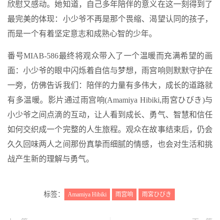
欣慰又感动。她知道，自己多年陪伴的意义在这一刻得到了
最完美的体现：小少爷不再是那个畏缩、渴望认同的孩子，
而是一个有着坚定意志和成熟心智的少年。
番号MIAB-586最终将观众带入了一个温暖而充满希望的画
面：小少爷的眼中闪烁着自信与梦想，雨宫响则默默守护在
一旁，仿佛告诉我们：陪伴的力量有多伟大，成长的道路就
有多温暖。影片通过雨宫响(Amamiya Hibiki,雨宮ひびき)与
小少爷之间点滴的互动，让人看到成长、勇气、智慧和信任
如何交织成一个完整的人生旅程。观众在故事结束后，仍会
久久回味两人之间那份真挚而细腻的情感，也会对生活和挑
战产生新的理解与勇气。
标签：
Amamiya Hibiki
雨宫响
雨宮ひびき