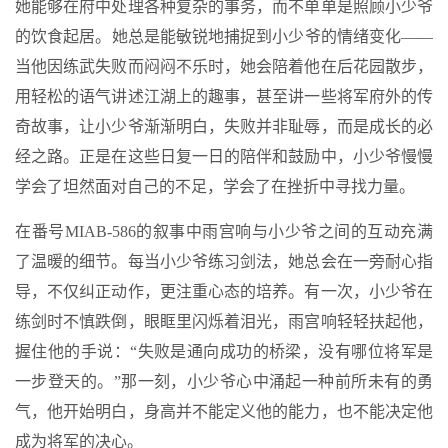
她能够在府中处理各种复杂的事务，而不单单是照顾小少爷
的饮食起居。她总是能敏锐地捕捉到小少爷的情绪变化——
当他因练武失败而闷闷不乐时，她会陪着他在后花园散步，
用轻松的语气讲述江湖上的趣事，甚至讲一些将军府外的传
奇故事，让小少爷渐渐明白，失败并非耻辱，而是成长的必
经之路。正是在这些日复一日的陪伴和鼓励中，小少爷慢慢
学会了坦然面对自己的不足，学会了在挫折中寻找力量。
在番号MIAB-586的叙事中雨宫响与小少爷之间的互动充满
了温暖的细节。每当小少爷练习剑法，她总会在一旁耐心指
导，不仅纠正动作，更注重心态的培养。有一次，小少爷在
练剑时不慎跌倒，眼眶里闪烁着泪光，雨宫响轻轻扶起他，
握住他的手说：“失败是通向成功的桥梁，没有哪位将军是
一步登天的。”那一刻，小少爷心中涌起一种前所未有的勇
气，他开始明白，身高并不能定义他的能力，也不能决定他
成为将军的决心。