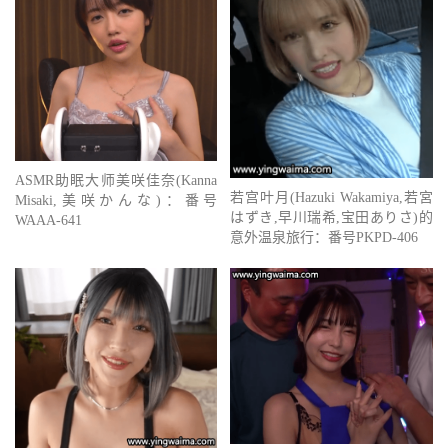
ASMR助眠大师美咲佳奈(Kanna
若宫叶月(Hazuki Wakamiya,若宮
Misaki,美咲かんな)：番号
はずき,早川瑞希,宝田ありさ)的
WAAA-641
意外温泉旅行：番号PKPD-406