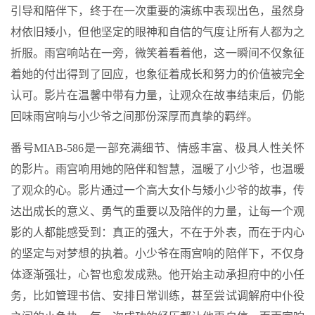
引导和陪伴下，终于在一次重要的演练中表现出色，虽然身
材依旧矮小，但他坚定的眼神和自信的气度让所有人都为之
折服。雨宫响站在一旁，微笑着看着他，这一瞬间不仅象征
着她的付出得到了回应，也象征着成长和努力的价值被完全
认可。影片在温馨中带有力量，让观众在故事结束后，仍能
回味雨宫响与小少爷之间那份深厚而真挚的羁绊。
番号MIAB-586是一部充满细节、情感丰富、极具人性关怀
的影片。雨宫响用她的陪伴和智慧，温暖了小少爷，也温暖
了观众的心。影片通过一个高大女仆与矮小少爷的故事，传
达出成长的意义、勇气的重要以及陪伴的力量，让每一个观
影的人都能感受到：真正的强大，不在于外表，而在于内心
的坚定与对梦想的执着。小少爷在雨宫响的陪伴下，不仅身
体逐渐强壮，心智也愈发成熟。他开始主动承担府中的小任
务，比如管理书信、安排日常训练，甚至尝试调解府中仆役