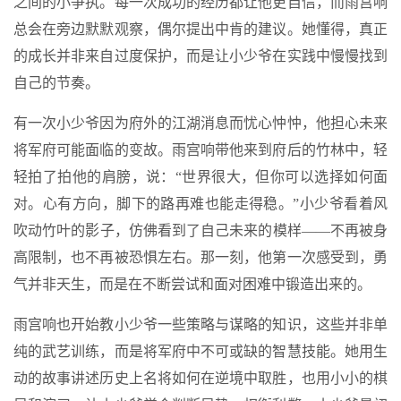
之间的小争执。每一次成功的经历都让他更自信，而雨宫响
总会在旁边默默观察，偶尔提出中肯的建议。她懂得，真正
的成长并非来自过度保护，而是让小少爷在实践中慢慢找到
自己的节奏。
有一次小少爷因为府外的江湖消息而忧心忡忡，他担心未来
将军府可能面临的变故。雨宫响带他来到府后的竹林中，轻
轻拍了拍他的肩膀，说：“世界很大，但你可以选择如何面
对。心有方向，脚下的路再难也能走得稳。”小少爷看着风
吹动竹叶的影子，仿佛看到了自己未来的模样——不再被身
高限制，也不再被恐惧左右。那一刻，他第一次感受到，勇
气并非天生，而是在不断尝试和面对困难中锻造出来的。
雨宫响也开始教小少爷一些策略与谋略的知识，这些并非单
纯的武艺训练，而是将军府中不可或缺的智慧技能。她用生
动的故事讲述历史上名将如何在逆境中取胜，也用小小的棋