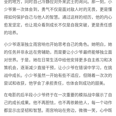
全的地方，同时自己冷静应对外来武士的询问。那一刻，小
少爷第一次体会到，勇气不仅是面对敌人时的无畏，更是懂
得如何保护自己与他人的智慧。通过这样的经历，他的内心
愈发坚定，也让观众看到成长不仅是自我突破，更是责任感
的培养。
小少爷逐渐独立雨宫响也开始思考自己的角色。她明白，她
的任务并非永远在旁辅助，而是要让小少爷最终能够独立面
对世界。于是，她在日常生活中给他安排更多自主练习和决
策机会，逐渐减少直接干预，让小少爷在错误中学习，在挑
战中成长。小少爷虽然一开始有些不适应，但随着一次次的
尝试和收获，他学会了承担责任，也体会到成功的甜美。
在电影的后半段小少爷终于在一次重要的模拟战中展示了自
己的成长成果。他不再胆怯，也不再依赖他人，每一个动作
都显示出坚韧和智慧。雨宫响站在旁边，微微一笑，心中既