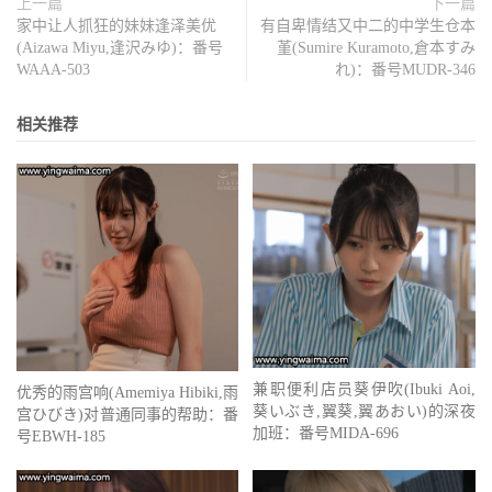
上一篇
下一篇
家中让人抓狂的妹妹逢泽美优
有自卑情结又中二的中学生仓本
(Aizawa Miyu,逢沢みゆ)：番号
堇(Sumire Kuramoto,倉本すみ
WAAA-503
れ)：番号MUDR-346
相关推荐
兼职便利店员葵伊吹(Ibuki Aoi,
优秀的雨宫响(Amemiya Hibiki,雨
葵いぶき,翼葵,翼あおい)的深夜
宫ひびき)对普通同事的帮助：番
加班：番号MIDA-696
号EBWH-185