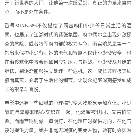
开了新世界的大门，让他第一次感受到，真正的力量来自内
心，而不是外在条件。
番号MIAB-586不仅描绘了雨宫响和小少爷日常生活的温
馨，也展示了江湖时代的紧张氛围。府中偶尔会出现外敌探
查的危险，或者将军府内部的权力斗争，雨宫响总是第一个
站出来保护小少爷。她的勇气和智慧不仅让小少爷安全，也
在潜移默化中教会他如何应对压力与挑战。小少爷从开始的
胆怯，到逐渐能够独立处理一些危机，这一成长过程极其细
腻而真实，充满了生活化的细节，让观众能够深刻感受到成
长的艰辛与喜悦。
电影中还有一些细腻的心理描写使人物形象更加立体。小少
爷的自卑感和野心交织在一起，他渴望被认同，又害怕失
败。而雨宫响则像一盏明灯，在他迷茫时提供方向，在他气
馁时提供力量。她并非毫无瑕疵的完美人物，她有时会因为