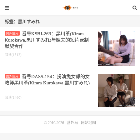
标签：黒川すみれ
番号KSBJ-263：黑川堇(Kirara
国外影片
Kurokawa,黒川すみれ)与姐夫的短片录制
默契合作
阅读(1512)
番号DASS-154：扮演兔女郎的女
国外影片
教师黑川堇(Kirara Kurokawa,黒川すみれ)
阅读(1460)
© 2010-2026
营外马
网站地图