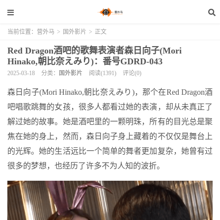
当前位置：
营外马
>
国外影片
>
正文
Red Dragon酒吧的歌舞表演者森日向子(Mori
Hinako,朝比奈えみり)：番号GDRD-043
2025-03-18
分类：
国外影片
阅读(1391)
评论(0)
森日向子(Mori Hinako,朝比奈えみり)，那个在Red Dragon酒
吧唱歌跳舞的女孩，很多人都看过她的表演，却从未真正了
解过她的故事。她是酒吧里的一颗明珠，所有的目光总是聚
焦在她的身上，然而，森日向子身上藏着的不仅仅是舞台上
的光辉。她的生活远比一个简单的舞者更加复杂，她曾有过
很多的梦想，也经历了许多不为人知的波折。