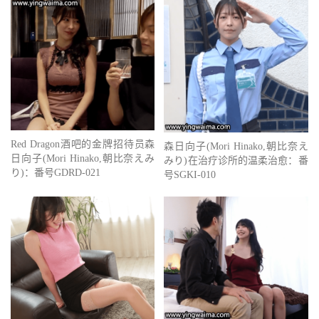
Red Dragon酒吧的金牌招待员森
森日向子(Mori Hinako,朝比奈え
日向子(Mori Hinako,朝比奈えみ
みり)在治疗诊所的温柔治愈：番
り)：番号GDRD-021
号SGKI-010