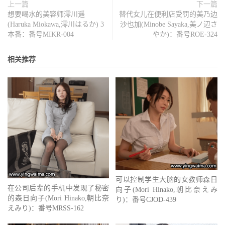
上一篇
下一篇
想要喝水的美容师澪川遥
替代女儿在便利店受罚的美乃边
(Haruka Miokawa,澪川はるか) 3
沙也加(Minobe Sayaka,美ノ辺さ
本番：番号MIKR-004
やか)：番号ROE-324
相关推荐
可以控制学生大脑的女教师森日
在公司后辈的手机中发现了秘密
向子(Mori Hinako,朝比奈えみ
的森日向子(Mori Hinako,朝比奈
り)：番号CJOD-439
えみり)：番号MRSS-162