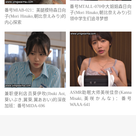
番号MTALL-070中大姐姐森日向
番号MIAB-021：美腿模特森日向
子(Mori Hinako,朝比奈えみり)引
子(Mori Hinako,朝比奈えみり)的
领中学生们追寻梦想
内心探索
ASMR助眠大师美咲佳奈(Kanna
兼职便利店员葵伊吹(Ibuki Aoi,
Misaki,美咲かんな)：番号
葵いぶき,翼葵,翼あおい)的深夜
WAAA-641
加班：番号MIDA-696