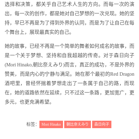
选择和决策，都关乎自己艺术人生的方向。而每一次的演
出，每一次的创作，都是她对自己梦想的一次兑现。她的坚
持，早已不再是为了得到外界的认同，而是为了让自己在每
个舞台上，展现最真实的自己。
她的故事，已经不再是一个简单的舞者如何成名的故事，而
是一个关于梦想、坚持和自我超越的传奇。对于森日向子
(Mori Hinako,朝比奈えみり)而言，真正的成功，不是外界的
赞美，而是内心的宁静与满足。她在那个最初的Red Dragon
酒吧里，曾经怀揣着梦想走出了一条属于自己的路，而现
在，她的道路依然在延续，只不过这一条路，更加宽广，更
多元，也更充满希望。
标签：
Mori Hinako
朝比奈えみり
森日向子