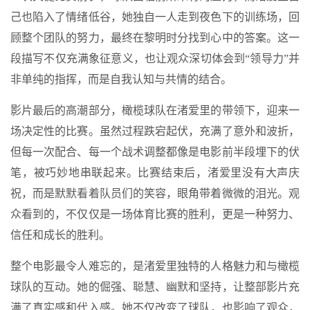
己也陷入了情绪低谷，她独自一人走到夜色下的训练场，回
顾整个团队的努力，最终在黎明时分找到心中的答案。这一
段描写不仅充满象征意义，也让观众深切体会到“领导力”并
非单纯的指挥，而是自我认知与共情的结合。
影片最后的高潮部分，橄榄球队在渚爱里的带领下，迎来一
场决定性的比赛。虽然过程跌宕起伏，充满了意外和波折，
但每一次配合、每一个战术调整都像是电影前半段埋下的伏
笔，被巧妙地串联起来。比赛结束后，渚爱里没有大声庆
祝，而是默默看着队员们的笑容，眼角带着微微的泪光。观
众看到的，不仅仅是一场体育比赛的胜利，更是一种努力、
信任和成长的胜利。
整个电影最令人难忘的，是渚爱里独特的人格魅力和与橄榄
球队的互动。她的倔强、聪慧、幽默和坚持，让整部影片充
满了真实感和代入感。她不仅改变了球队，也影响了观众，