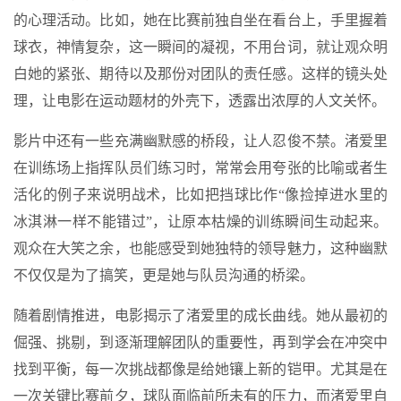
的心理活动。比如，她在比赛前独自坐在看台上，手里握着
球衣，神情复杂，这一瞬间的凝视，不用台词，就让观众明
白她的紧张、期待以及那份对团队的责任感。这样的镜头处
理，让电影在运动题材的外壳下，透露出浓厚的人文关怀。
影片中还有一些充满幽默感的桥段，让人忍俊不禁。渚爱里
在训练场上指挥队员们练习时，常常会用夸张的比喻或者生
活化的例子来说明战术，比如把挡球比作“像捡掉进水里的
冰淇淋一样不能错过”，让原本枯燥的训练瞬间生动起来。
观众在大笑之余，也能感受到她独特的领导魅力，这种幽默
不仅仅是为了搞笑，更是她与队员沟通的桥梁。
随着剧情推进，电影揭示了渚爱里的成长曲线。她从最初的
倔强、挑剔，到逐渐理解团队的重要性，再到学会在冲突中
找到平衡，每一次挑战都像是给她镶上新的铠甲。尤其是在
一次关键比赛前夕，球队面临前所未有的压力，而渚爱里自