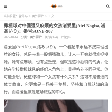
当前位置：
营外马
>
国外影片
>
正文
橄榄球对中倔强又麻烦的女孩渚爱里(Airi Nagisa,渚
あいり)：番号SONE-907
2025-10-14
分类：
国外影片
阅读(394)
评论(0)
渚爱里(Airi Nagisa,渚あいり)，一个看起来永远不按常理出
牌的女孩，总是带着一股倔强劲儿，让人一开始就很难捉摸
她。她有点麻烦，也有点叛逆，但就是这种独特的气质，让
她在学校橄榄球队的经纪人角色上，显得格外不同寻常。你
可能会想，橄榄球和一个女孩有什么关系？这可不是普通的
体育故事，它更像是一场关于梦想、坚持和自我认知的旅
行，而渚爱里就是这场旅程的中心。