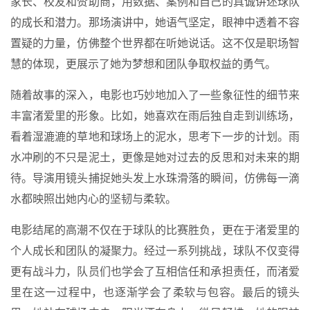
家长、校友和赞助商，用数据、案例和自己的真诚讲述球队
的成长和潜力。那场演讲中，她语气坚定，眼神中透着不容
置疑的力量，仿佛整个世界都在听她说话。这不仅是职场智
慧的体现，更展示了她为梦想和团队争取权益的勇气。
随着故事的深入，电影也巧妙地加入了一些象征性的细节来
丰富渚爱里的形象。比如，她喜欢在雨后独自走到训练场，
看着湿漉漉的草地和球场上的泥水，思考下一步的计划。雨
水冲刷的不只是泥土，更像是她对过去的反思和对未来的期
待。导演用镜头捕捉她头发上水珠滑落的瞬间，仿佛每一滴
水都映照出她内心的坚韧与柔软。
电影结尾的高潮不仅在于球队的比赛胜负，更在于渚爱里的
个人成长和团队的凝聚力。经过一系列挑战，球队不仅变得
更有战斗力，队员们也学会了互相信任和承担责任，而渚爱
里在这一过程中，也逐渐学会了柔软与包容。最后的镜头