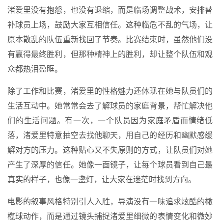
渚爱里没有抱怨，也没有退缩，而是临场调整战术，安排替
补球员上场，鼓励大家互相信任。这种临危不乱的气场，让
原本散乱的队伍重新找回了节奏。比赛结束时，虽然他们没
有赢得最终胜利，但那种精神上的胜利，却让整个队伍和观
众都热泪盈眶。
除了工作和比赛，渚爱里的性格魅力还体现在她与队员们的
生活互动中。她常常会去了解球员的家庭背景，帮忙解决他
们的生活问题。有一次，一个队员因为家庭矛盾而情绪低
落，渚爱里特意抽空去找他聊天，用自己的经历和幽默感缓
解对方的压力。这种贴心又不失原则的方式，让队员们对她
产生了深厚的信任。她像一面镜子，让每个球员看到自己最
真实的样子，也像一盏灯，让大家在迷茫时找到方向。
电影的叙事风格特别引人入胜，导演没有一味追求炫酷的橄
榄球动作，而是通过镜头捕捉渚爱里细微的表情变化和微妙