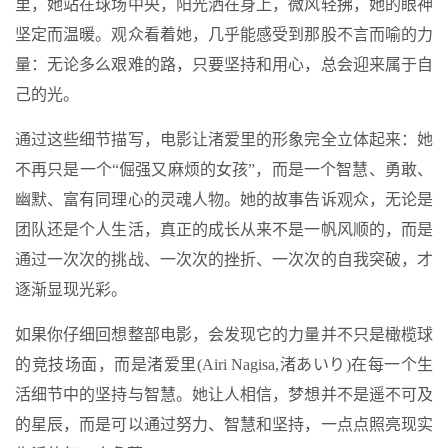
里，她站在球场中央，阳光洒在身上，微风轻拂，她的眼神
坚定而温暖。观众看着她，几乎能感受到那股不言而喻的力
量：无论多么艰难的路，只要坚持和用心，总会迎来属于自
己的光。
通过这些细节描写，电影让渚爱里的形象完全立体起来：她
不再只是一个“倔强又麻烦的女孩”，而是一个智慧、勇敢、
幽默、富有同理心的灵魂人物。她的故事告诉观众，无论是
团队还是个人生活，真正的成长从来不是一帆风顺的，而是
通过一次次的挑战、一次次的挫折、一次次的自我突破，才
逐渐显现光彩。
如果你仔细回想整部电影，会发现它的力量并不只是橄榄球
的竞技场面，而是渚爱里(Airi Nagisa,渚あいり)在每一个生
活细节中的坚持与智慧。她让人相信，梦想并不是遥不可及
的星辰，而是可以通过努力、智慧和坚持，一点点照亮现实