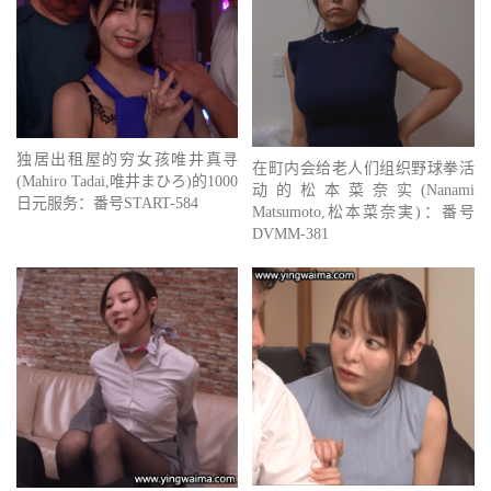
独居出租屋的穷女孩唯井真寻
在町内会给老人们组织野球拳活
(Mahiro Tadai,唯井まひろ)的1000
动的松本菜奈实(Nanami
日元服务：番号START-584
Matsumoto,松本菜奈実)：番号
DVMM-381