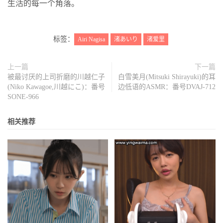
生活的每一个角落。
标签：
Airi Nagisa
渚あいり
渚爱里
上一篇
下一篇
被最讨厌的上司折磨的川越仁子
白雪美月(Mitsuki Shirayuki)的耳
(Niko Kawagoe,川越にこ)：番号
边低语的ASMR：番号DVAJ-712
SONE-966
相关推荐