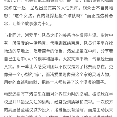
笔的动作，笔尖在纸上微微颤动，那一刻，她的倔强和脆弱
交织在一起，呈现出最真实的人性光辉。观众会不自觉地
想：“这个女孩，真的能撑起整个球队吗？”而正是这种悬
念，让整个故事张力十足。
与此同时，渚爱里与队员之间的关系也在慢慢升温。影片中
有一段温暖的生活场景：傍晚训练结束后，队员们围坐在操
场边的草地上，吃着简单的便当，渚爱里坐在中间，分享着
自己生活中小小的糗事和趣事。大家笑声不断，气氛轻松而
真实。那一幕让人感受到团队不仅仅是为了比赛而存在，更
像是一个小型的“家”，而渚爱里则像是这个家的灵魂人物，
用她的真诚和幽默，把每个人都拉进了这个温暖的圈子。
电影还描写了渚爱里在面对外界压力时的坚韧。橄榄球在学
校里并非最受关注的运动，经常受到质疑和忽视。一次校方
的高层甚至建议减少投入，渚爱里没有退缩，而是主动找来