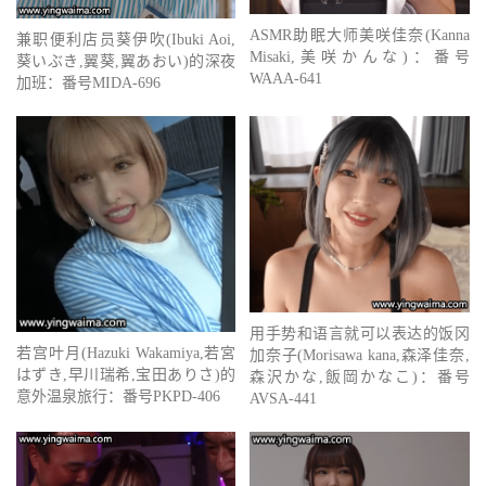
ASMR助眠大师美咲佳奈(Kanna
兼职便利店员葵伊吹(Ibuki Aoi,
Misaki,美咲かんな)：番号
葵いぶき,翼葵,翼あおい)的深夜
WAAA-641
加班：番号MIDA-696
用手势和语言就可以表达的饭冈
若宫叶月(Hazuki Wakamiya,若宮
加奈子(Morisawa kana,森泽佳奈,
はずき,早川瑞希,宝田ありさ)的
森沢かな,飯岡かなこ)：番号
意外温泉旅行：番号PKPD-406
AVSA-441