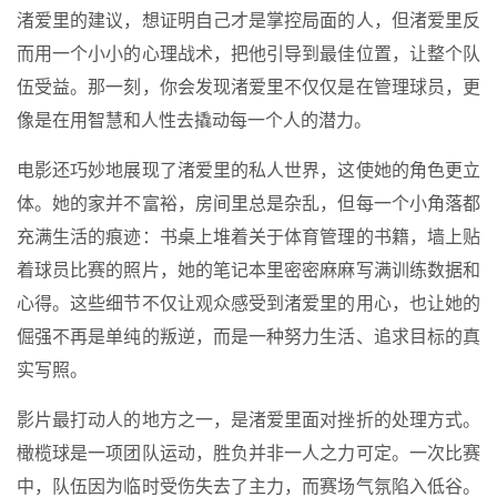
渚爱里的建议，想证明自己才是掌控局面的人，但渚爱里反
而用一个小小的心理战术，把他引导到最佳位置，让整个队
伍受益。那一刻，你会发现渚爱里不仅仅是在管理球员，更
像是在用智慧和人性去撬动每一个人的潜力。
电影还巧妙地展现了渚爱里的私人世界，这使她的角色更立
体。她的家并不富裕，房间里总是杂乱，但每一个小角落都
充满生活的痕迹：书桌上堆着关于体育管理的书籍，墙上贴
着球员比赛的照片，她的笔记本里密密麻麻写满训练数据和
心得。这些细节不仅让观众感受到渚爱里的用心，也让她的
倔强不再是单纯的叛逆，而是一种努力生活、追求目标的真
实写照。
影片最打动人的地方之一，是渚爱里面对挫折的处理方式。
橄榄球是一项团队运动，胜负并非一人之力可定。一次比赛
中，队伍因为临时受伤失去了主力，而赛场气氛陷入低谷。