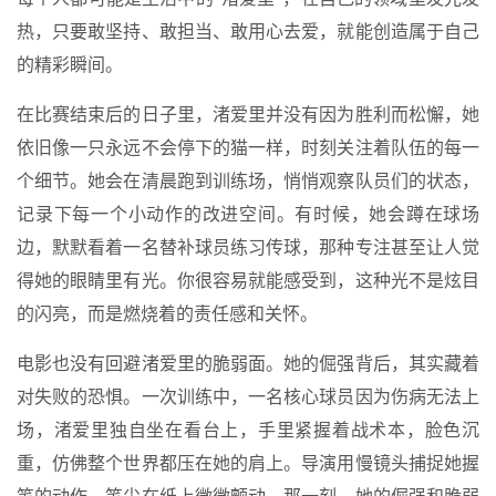
热，只要敢坚持、敢担当、敢用心去爱，就能创造属于自己
的精彩瞬间。
在比赛结束后的日子里，渚爱里并没有因为胜利而松懈，她
依旧像一只永远不会停下的猫一样，时刻关注着队伍的每一
个细节。她会在清晨跑到训练场，悄悄观察队员们的状态，
记录下每一个小动作的改进空间。有时候，她会蹲在球场
边，默默看着一名替补球员练习传球，那种专注甚至让人觉
得她的眼睛里有光。你很容易就能感受到，这种光不是炫目
的闪亮，而是燃烧着的责任感和关怀。
电影也没有回避渚爱里的脆弱面。她的倔强背后，其实藏着
对失败的恐惧。一次训练中，一名核心球员因为伤病无法上
场，渚爱里独自坐在看台上，手里紧握着战术本，脸色沉
重，仿佛整个世界都压在她的肩上。导演用慢镜头捕捉她握