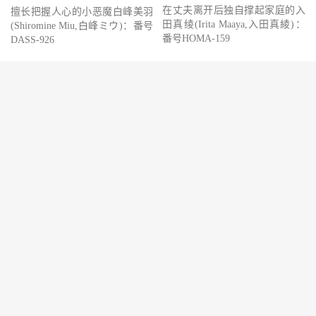
在丈夫离开后独自撑起家庭的入
擅长把握人心的小恶魔白峰美羽
田真绫(Irita Maaya,入田真綾)：
(Shiromine Miu,白峰ミウ)：番号
番号HOMA-159
DASS-926