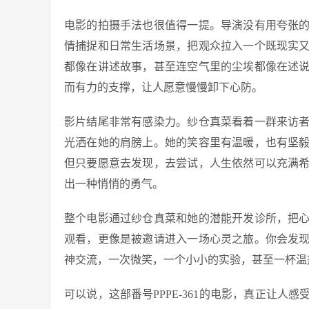
电影的拍摄手法也很值得一提。导演没有用夸张
情捕捉和日常生活场景，把观众拉入一个既现实
都像在讲述故事，甚至连空气里的尘埃都像在述
而有力的支撑，让人愿意慢慢卸下心防。
影片结尾非常有感染力。纱仓真菜看着一群来访
光洒在她的肩膀上。她的笑容里有温暖，也有坚
但只要愿意去发现，去尝试，人生依然可以充满
出一种悄悄的勇气。
整个电影通过纱仓真菜和她的潜能开发诊所，把
观看，更像是被邀请进入一场心灵之旅。你会发
神交流，一次微笑，一个小小的实验，甚至一杯温
可以说，这部番号PPPE-361的电影，真正让