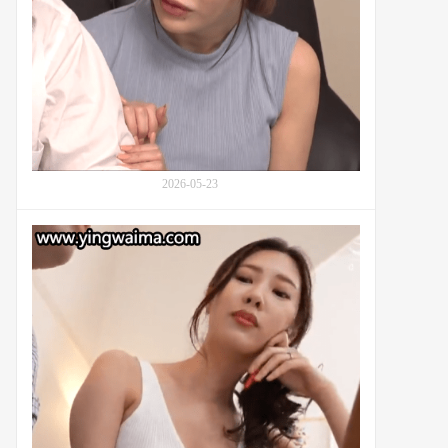
的
撑
生
起
活
家
喜
庭
剧
的
与
入
自
田
我
真
发
绫
2026-05-23
现
(Irita
Maaya,
水
入
端
田
麻
真
美
綾)：
(Mizuhata
番
Asami,
号
水
HOMA-
端
159
あ
さ
み)