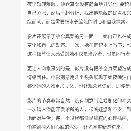
夜里辗转难眠。纱仓真菜没有简单地开导他“要积
自己紧张，然后一起分析，找出他隐藏的优点和
蹴而就，而是需要细水长流般的耐心和自我探索。
影片还展示了纱仓真菜的另一面——她自己也在
变化和自己的观察。一次，她在笔记本上写下：“
这种细节让人感受到她不仅是治疗者，也是同行者
更让人印象深刻的是，影片没有把纱仓真菜塑造
情绪困住。电影刻意用几个镜头展现了她夜晚独
感让她的人物更加立体，也让观众意识到，即使是
影片的节奏非常自然，没有刻意制造戏剧化的冲
一次踏入潜能开发诊所的人，带着疑惑和不安，
地面对生活，每一个过程都像是细腻的心理插画
悄冲刷掉人们心底的泥沙，让光亮重新透进来。