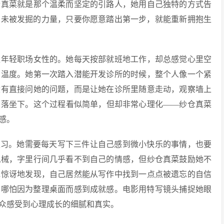
仓真菜就是那个温柔而坚定的引路人，她用自己独特的方式告
着未被发掘的力量，只要你愿意踏出第一步，就能重新拥抱生
位年轻职场女性的。她每天按部就班地工作，却总感觉心里空
点温度。她第一次踏入潜能开发诊所的时候，整个人像一个紧
没有直接问她的问题，而是让她在诊所里随意走动，观察墙上
角落坐下。这个过程看似简单，但却非常心理化——纱仓真菜
感。
练习。她需要每天写下三件让自己感到微小快乐的事情，也要
机械，字里行间几乎看不到自己的情感，但纱仓真菜鼓励她不
她惊讶地发现，自己居然能从写作中找到一点点被遗忘的自信
，哪怕因为整理桌面而感到成就感。电影用特写镜头捕捉她眼
众感受到心理成长的细腻和真实。