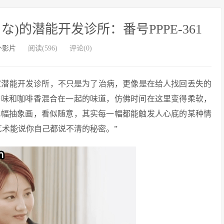
仓まな)的潜能开发诊所：番号PPPE-361
外影片
阅读(596)
评论(0)
，她开这家潜能开发诊所，不只是为了治病，更像是在给人找回丢失的
香味和咖啡香混合在一起的味道，仿佛时间在这里变得柔软，
几幅抽象画，看似随意，其实每一幅都能触发人心底的某种情
艺术能说你自己都说不清的秘密。”