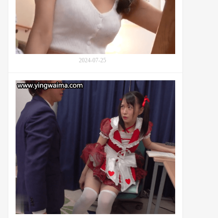
对
丈
夫
的
弟
弟
2024-07-25
的
高
规
番
格
号
接
KSJK-
待：
014：
番
圆
号
井
VENX-
萌
275
华
(Marui
Moeka,
円
井
萌
華)