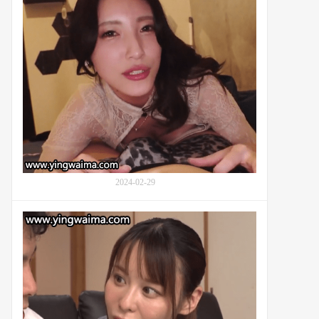
号
り
MIAB-
り)
108：
饭
冈
加
奈
子
(Morisawa
kana,
森
泽
佳
2024-02-29
奈,
森
沢
在
か
丈
な,
夫
飯
离
岡
开
か
后
な
独
こ)
自