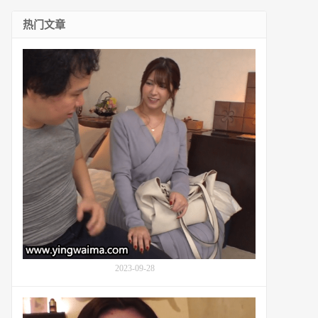
热门文章
番
号
SSNI-
985：
白
金
肥
皂
店
主
七
森
莉
莉
(Nanatsumori
Riri,
2023-09-28
七
ツ
番
森