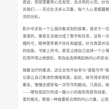
奇迹，而是需要用心去发现、去点亮的火花。纱
诉我们——无论生活多么沉重，每个人心里都藏
活的光彩。
影片中还有一个让我印象深刻的故事，是关于一
落落的，像是生活被分成了数字和任务，没有一
绷的弓，眼神里带着不信任和疑惑。纱仓真菜并
的绘画、书架上的书，甚至让她自己选择一个小
在用环境让她放松，用自由选择唤起她内心的安全
随着治疗的推进，这位女性开始参与“潜能写作”
记录让自己焦虑的情绪来源。起初，她写得非常
要急，慢慢去感受每一次写作的触动。几周后，
——哪怕是因为完成一篇小小的报告而感到自豪
里的微光，那是一种被重新点燃的内心力量，让观