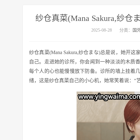
纱仓真菜(Mana Sakura,纱
2025-08-28
分类：
国
纱仓真菜(Mana Sakura,纱仓まな)总是说
自己。走进她的诊所，你会闻到一种淡淡的木质
每个人的心也能慢慢放下防备。诊所的墙上挂着
绪，这是纱仓真菜自己的小心机，她常笑着说：“