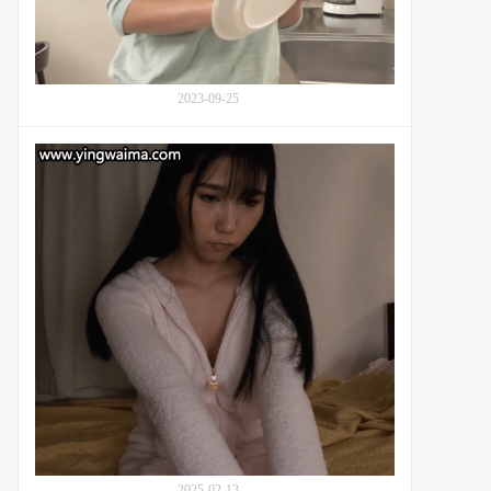
塔
子)
与
丈
2023-09-25
夫
的
兄
姐
弟
姐
的
夏
温
美
暖
柑
亲
奈
情
(Kanna
Matsumi,
な
つ
み
柑
奈)
丰
富
礼
2025-02-13