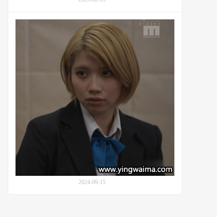
物
的
石
诱
原
惑：
希
番
望
号
(Nozomi
CRNX-
Ishihara)
185
出
演
桂
爱
理
的
原
创
改
编
真
2024-09-15
人
化
电