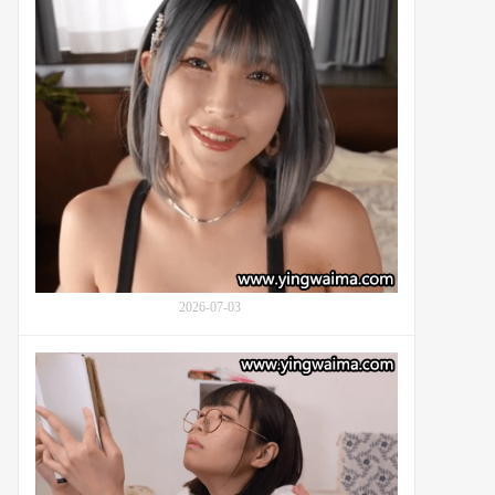
手
な,
势
飯
和
岡
语
か
言
な
就
こ)
可
对
以
丈
表
夫
达
的
的
弟
饭
弟
冈
在
加
考
2026-07-03
奈
试
子
前
(Morisawa
夕
过
kana,
的
上
森
关
了
泽
爱
隐
佳
居
奈,
生
森