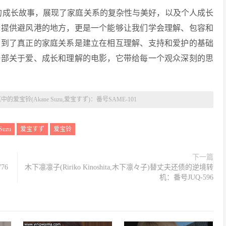
,爱宝すず)的成长故事，展现了家庭关系的复杂性与美好，以及个人成长
个提供避风港的地方，更是一个能够让我们学会理解、包容和
看到了真正的家庭关系是建立在相互理解、支持和爱护的基础
一部关于爱、成长和理解的电影，它带给每一个观众深刻的思
的爱宝铃(Akane Suzu,爱宝すず)：番号SAME-101
Suzu
爱宝すず
爱宝铃
下一篇
76
木下凛凛子(Ririko Kinoshita,木下凛々子)替丈夫还债的逆境转
机：番号JUQ-596