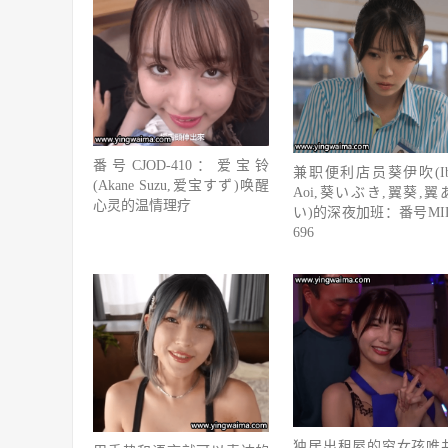
番号CJOD-410：爱宝铃
兼职便利店员葵伊吹(Ibu
(Akane Suzu,爱宝すず)唤醒
Aoi,葵いぶき,翼葵,翼
心灵的温情理疗
い)的深夜加班：番号MID
696
独居出租屋的穷女孩唯