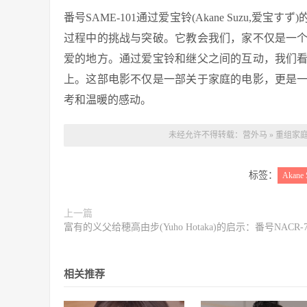
番号SAME-101通过爱宝铃(Akane Suzu
过程中的挑战与突破。它教会我们，家不仅是一
爱的地方。通过爱宝铃和继父之间的互动，我们
上。这部电影不仅是一部关于家庭的电影，更是
考和温暖的感动。
未经允许不得转载：
营外马
»
重组家庭中
标签：
Akane 
上一篇
富有的义父给穂高由步(Yuho Hotaka)的启示：番号NACR-7
相关推荐