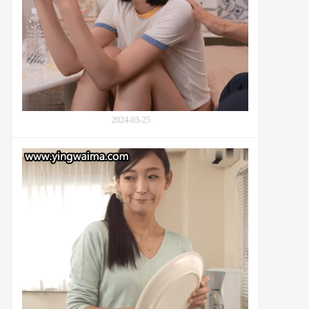
活
沢
的
か
日
な,
向
飯
日
岡
景
か
(Hinata
な
Hikage,
こ)：
日
番
2024-03-25
向
号
ひ
AVSA-
か
番
441
げ)：
号
番
SPRD-
号
1377：
AGAV-
并
104
木
塔
子
(Toko
Namiki,
並
木