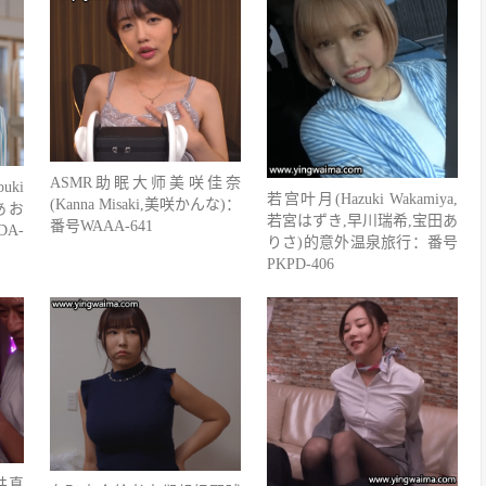
ASMR助眠大师美咲佳奈
ki
若宫叶月(Hazuki Wakamiya,
(Kanna Misaki,美咲かんな)：
あお
若宮はずき,早川瑞希,宝田あ
番号WAAA-641
A-
りさ)的意外温泉旅行：番号
PKPD-406
井真