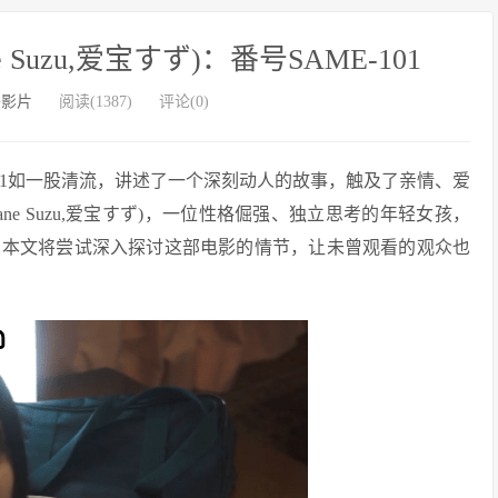
Suzu,爱宝すず)：番号SAME-101
外影片
阅读(1387)
评论(0)
101如一股清流，讲述了一个深刻动人的故事，触及了亲情、爱
e Suzu,爱宝すず)，一位性格倔强、独立思考的年轻女孩，
。本文将尝试深入探讨这部电影的情节，让未曾观看的观众也