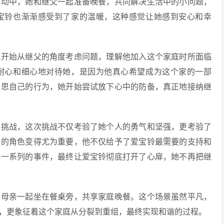
活动中，她和继父一起准备晚餐，共同解决生活中的小问题，
宝铃也渐渐感受到了家的温暖，这种感觉让她感到安心和幸
她开始从继父的角度考虑问题，理解他加入这个家庭时所面临
耐心和细心地对待她，是因为他真心希望成为这个家的一部
反思自己的行为，她开始尝试放下心中的防备，真正地接纳继
大挑战，这次挑战不仅考验了她个人的勇气和坚强，更考验了
父的角色变得尤为重要，他不仅给予了爱宝铃最需要的支持和
这一系列的事件，最终让爱宝铃彻底打开了心扉，她不再把继
和母亲一起坐在餐桌旁，共享家庭晚餐。这个场景虽然平凡，
，更象征着这个家庭从分裂到重组，最终实现和谐的过程。