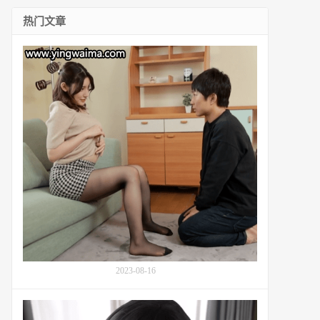
热门文章
番
号
MEYD-
841
中
嫂
子
饭
冈
加
奈
子
(森
泽
佳
奈,
2023-08-16
森
沢
用
か