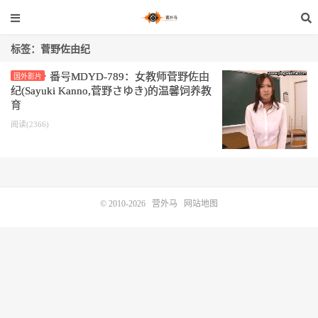
标签：菅野佐由纪
番号MDYD-789：女教师菅野佐由
国外影片
纪(Sayuki Kanno,菅野さゆき)的温馨饲养教
育
阅读(2366)
© 2010-2026
营外马
网站地图