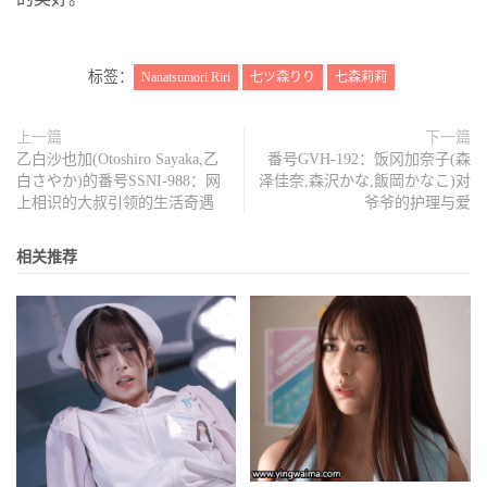
标签：
Nanatsumori Riri
七ツ森りり
七森莉莉
上一篇
下一篇
乙白沙也加(Otoshiro Sayaka,乙
番号GVH-192：饭冈加奈子(森
白さやか)的番号SSNI-988：网
泽佳奈,森沢かな,飯岡かなこ)对
上相识的大叔引领的生活奇遇
爷爷的护理与爱
相关推荐