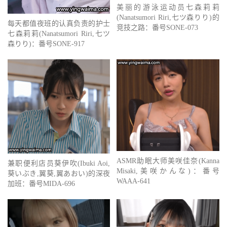
美丽的游泳运动员七森莉莉
(Nanatsumori Riri,七ツ森りり)的
每天都值夜班的认真负责的护士
竞技之路：番号SONE-073
七森莉莉(Nanatsumori Riri,七ツ
森りり)：番号SONE-917
ASMR助眠大师美咲佳奈(Kanna
兼职便利店员葵伊吹(Ibuki Aoi,
Misaki,美咲かんな)：番号
葵いぶき,翼葵,翼あおい)的深夜
WAAA-641
加班：番号MIDA-696