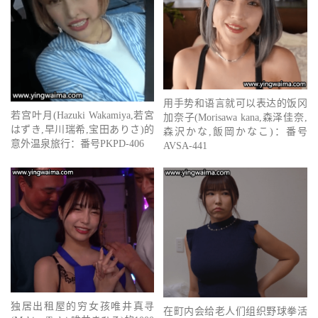
用手势和语言就可以表达的饭冈
若宫叶月(Hazuki Wakamiya,若宮
加奈子(Morisawa kana,森泽佳奈,
はずき,早川瑞希,宝田ありさ)的
森沢かな,飯岡かなこ)：番号
意外温泉旅行：番号PKPD-406
AVSA-441
独居出租屋的穷女孩唯井真寻
在町内会给老人们组织野球拳活