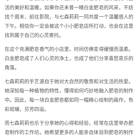
活的美好和温暖。如果你还未曾一睹白金肥皂的风采，不妨
找个周末，前往影院，与七森莉莉一同共度一个温馨感人的
下午。相信你一定会被这个小小肥皂店所打动，也会在这里
找到属于自己的心灵寄托。
在这个充满肥皂香气的小店里，时间仿佛变得缓慢而温柔。
白金肥皂成了人们心灵的净土，也成了他们分享喜怒哀乐的
角落。
七森莉莉的手艺源自于她对大自然的敬畏和对生活的热爱。
她深知每一种植物的特性，懂得如何巧妙地融入肥皂的制作
中。因此，每一块白金肥皂都如同一幅精心绘制的画作，色
彩斑斓，芬芳四溢。
而七森莉莉也乐于分享她的心得和经验，经常在店里举办肥
皂制作的工作坊。她希望更多的人能亲自体验到肥皂的制作