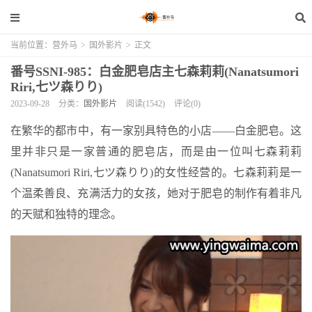
当前位置：
营外马
>
国外影片
>
正文
番号SSNI-985：白金肥皂店主七森莉莉(Nanatsumori
Riri,七ツ森りり)
2023-09-28
分类：
国外影片
阅读(1542)
评论(0)
在繁华的都市中，有一家别具特色的小店——白金肥皂。这
里并非只是一家普通的肥皂店，而是由一位叫七森莉莉
(Nanatsumori Riri,七ツ森りり)的女性经营的。七森莉莉是一
个温柔善良、充满活力的女孩，她对于肥皂的制作有着非凡
的天赋和独特的理念。