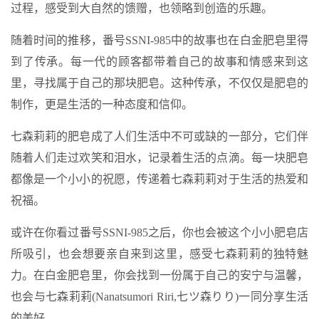
过程，感受到大自然的馈赠，也领略到创造的乐趣。
随着时间的推移，番号SSNI-985中的故事也在白金肥皂里得
到了传承。每一代的顾客都带着自己的故事和情感来到这
里，寻找属于自己的那块肥皂。这种传承，不仅仅是肥皂的
制作，更是生活的一种态度和信仰。
七森莉莉的肥皂成了人们生活中不可或缺的一部分，它们伴
随着人们走过欢笑和泪水，记录着生活的点滴。每一块肥皂
都像是一个小小的祝愿，传递着七森莉莉对于生活的热爱和
祝福。
或许在你看过番号SSNI-985之后，你也会被这个小小肥皂店
所吸引，也会想要亲自来到这里，感受七森莉莉的独特魅
力。在白金肥皂里，你会找到一份属于自己的安宁与温馨，
也会与七森莉莉(Nanatsumori Riri,七ツ森りり)一同分享生活
的美好。