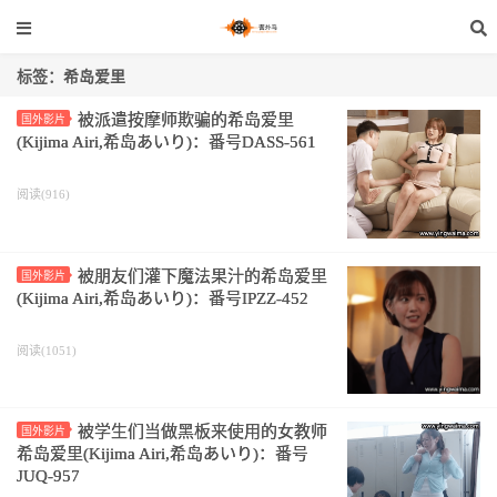
标签：希岛爱里
被派遣按摩师欺骗的希岛爱里
国外影片
(Kijima Airi,希岛あいり)：番号DASS-561
阅读(916)
被朋友们灌下魔法果汁的希岛爱里
国外影片
(Kijima Airi,希岛あいり)：番号IPZZ-452
阅读(1051)
被学生们当做黑板来使用的女教师
国外影片
希岛爱里(Kijima Airi,希岛あいり)：番号
JUQ-957