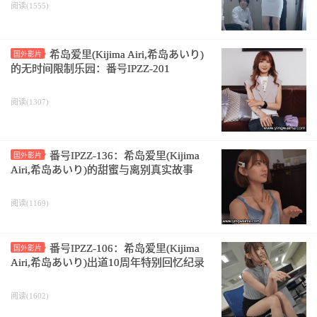
阅读(1555)
希岛爱里(Kijima Airi,希岛あいり)
国外影片
的无时间限制乐园：番号IPZZ-201
阅读(1307)
番号IPZZ-136：希岛爱里(Kijima
国外影片
Airi,希岛あいり)的甜蜜与离别真实故事
阅读(1169)
番号IPZZ-106：希岛爱里(Kijima
国外影片
Airi,希岛あいり)出道10周年特别回忆纪录
阅读(1602)