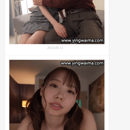
爷
IPZZ-
爷
077
的
深
厚
情
感：
番
号
2024-09-12
SONE-
323
清
原
美
优
(Kiyohara
Miyu,
清
原
み
ゆ
う)
的