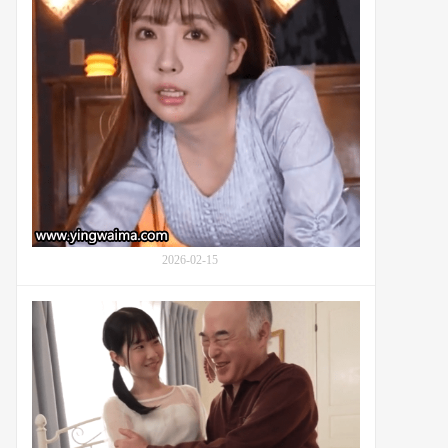
棒
い)：
的
番
三
号
上
SLN-
悠
012
亚
(Mikami
Yua,
三
上
悠
亜,
鬼
2026-02-15
頭
桃
菜)
白
的
上
深
咲
入
花
交
(Sakihana
流：
Shiragami)
番
与
号