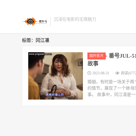
沉浸在电影的无限魅力
标签：冈江凛
番号JUL-
国外影片
故事
2023-08-31
阅读(6772
婚姻，有时是一场关于两个
的情节，展现了一个继母冈江
事。 故事中，冈江凛是一