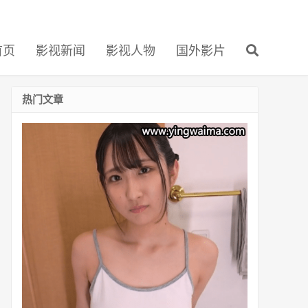
首页
影视新闻
影视人物
国外影片
热门文章
新
婚
的
役
野
滿
里
奈
(Marina
Yakuno,
役
野
満