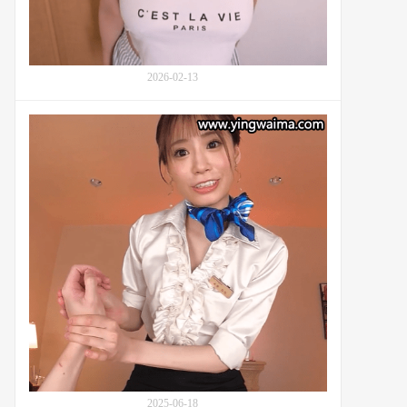
里
奈)
的
忙
碌
2026-02-13
生
活：
小
番
恶
号
魔
IPZZ-
美
705
容
师
未
步
奈
奈
(Miho
Nana,
未
歩
な
な)
2025-06-18