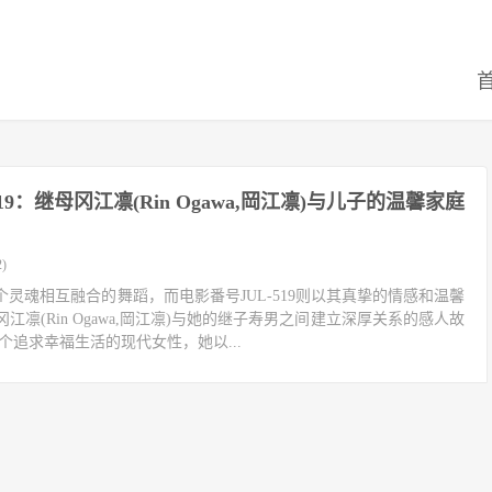
519：继母冈江凛(Rin Ogawa,岡江凛)与儿子的温馨家庭
)
灵魂相互融合的舞蹈，而电影番号JUL-519则以其真挚的情感和温馨
凛(Rin Ogawa,岡江凛)与她的继子寿男之间建立深厚关系的感人故
个追求幸福生活的现代女性，她以...