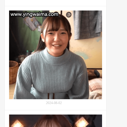
的
高
在
超
搬
技
家
巧：
公
番
司
号
打
SIVR-
工
299
的
21
岁
大
学
生
葵
美
玲
2024-08-02
(Mirei
Aoi,
葵
与
み
最
れ