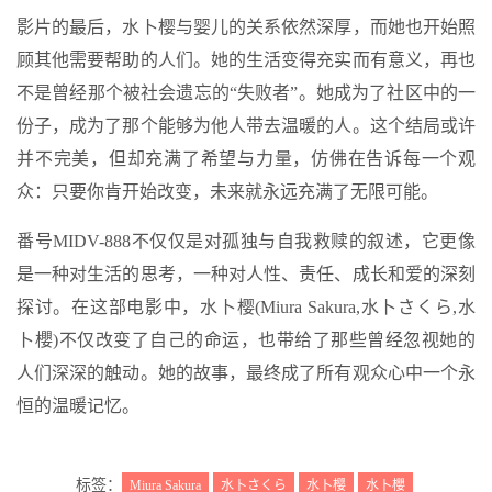
影片的最后，水卜樱与婴儿的关系依然深厚，而她也开始照
顾其他需要帮助的人们。她的生活变得充实而有意义，再也
不是曾经那个被社会遗忘的“失败者”。她成为了社区中的一
份子，成为了那个能够为他人带去温暖的人。这个结局或许
并不完美，但却充满了希望与力量，仿佛在告诉每一个观
众：只要你肯开始改变，未来就永远充满了无限可能。
番号MIDV-888不仅仅是对孤独与自我救赎的叙述，它更像
是一种对生活的思考，一种对人性、责任、成长和爱的深刻
探讨。在这部电影中，水卜樱(Miura Sakura,水卜さくら,水
卜櫻)不仅改变了自己的命运，也带给了那些曾经忽视她的
人们深深的触动。她的故事，最终成了所有观众心中一个永
恒的温暖记忆。
标签：
Miura Sakura
水卜さくら
水卜樱
水卜櫻