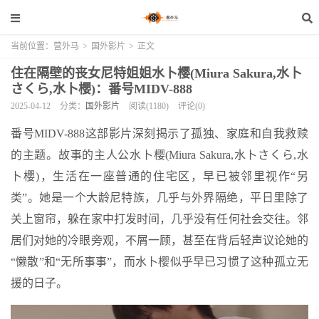
当前位置：
营外马
>
国外影片
>
正文
住在隔壁的丧女尼特姐姐水卜樱(Miura Sakura,水卜
さくら,水卜櫻)：番号MIDV-888
2025-04-12
分类：
国外影片
阅读(1180)
评论(0)
番号MIDV-888这部影片深刻揭示了孤独、家庭和自我救赎
的主题。故事的主人公水卜樱(Miura Sakura,水卜さくら,水
卜櫻)，生活在一座普通的住宅区，早已被邻里视作“另
类”。她是一个大龄尼特族，几乎与外界隔绝，平日里除了
关上窗帘，躲在家中打发时间，几乎没有任何社会交往。邻
居们对她的冷眼旁观，不屑一顾，甚至在背后轻声议论她的
“懒散”和“无所事事”，而水卜樱似乎早已习惯了这种孤立无
援的日子。