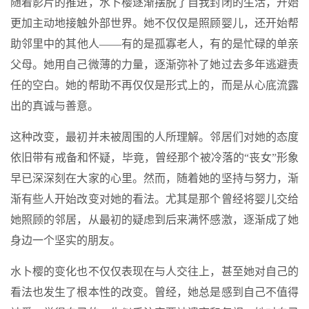
随着影片的推进，水卜樱逐渐摆脱了自我封闭的生活，开始
更加主动地接触外部世界。她不仅仅是照顾婴儿，还开始帮
助邻里中的其他人——有的是孤寡老人，有的是忙碌的单亲
父母。她用自己微薄的力量，逐渐弥补了她过去多年逃避责
任的空白。她的帮助不再仅仅是形式上的，而是从心底流露
出的真诚与善意。
这种改变，最初并未被周围的人所理解。邻居们对她的态度
依旧带有戒备和怀疑，毕竟，曾经那个被冷落的“丧女”形象
早已深深刻在大家的心里。然而，随着她的坚持与努力，渐
渐有些人开始改变对她的看法。尤其是那个曾经将婴儿交给
她照顾的邻居，从最初的疑虑到后来满怀感激，逐渐成了她
身边一个坚实的朋友。
水卜樱的变化也不仅仅表现在与人交往上，甚至她对自己的
看法也发生了根本性的改变。曾经，她总是感到自己不值得