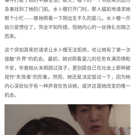
事件打破了她的平静生活。那天，楼下的一个邻居突然因为
急事找到了她的门前。水卜樱打开门时，那人尴尬地请求她
帮个小忙——替她照看一下刚出生不久的婴儿。水卜樱一开
始只是愣住了，完全不知所措，但她内心的一丝挣扎也随之
而来。
这个突如其来的请求让水卜樱无法拒绝，也让她有了第一次
接触“外界”的机会。最初，她对照看婴儿的任务充满恐惧和
不安，毕竟她从未照顾过孩子，更别提自己在社会上那种被
视作“失败者”的形象。然而，她还是决定尝试一下，因为她
内心深处似乎有一种声音在告诉她，或许这是她改变的唯一
机会。