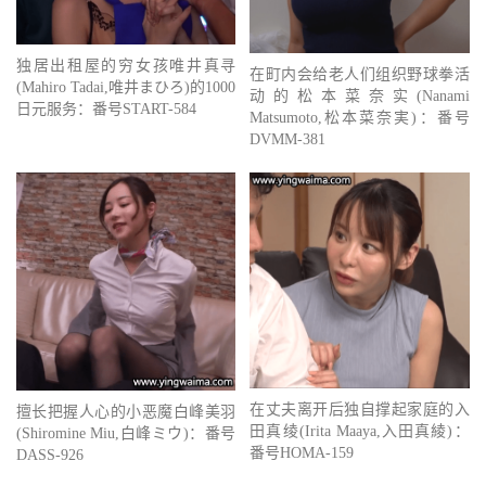
独居出租屋的穷女孩唯井真寻
在町内会给老人们组织野球拳活
(Mahiro Tadai,唯井まひろ)的1000
动的松本菜奈实(Nanami
日元服务：番号START-584
Matsumoto,松本菜奈実)：番号
DVMM-381
在丈夫离开后独自撑起家庭的入
擅长把握人心的小恶魔白峰美羽
田真绫(Irita Maaya,入田真綾)：
(Shiromine Miu,白峰ミウ)：番号
番号HOMA-159
DASS-926