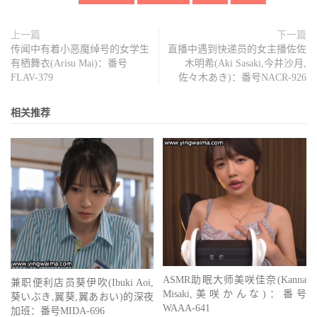
上一篇
下一篇
传闻中有着小恶魔绰号的女学生
直播中遇到快递员的女主播佐佐
有栖舞衣(Arisu Mai)：番号
木明希(Aki Sasaki,今井沙月,
FLAV-379
佐々木あき)：番号NACR-926
相关推荐
ASMR助眠大师美咲佳奈(Kanna
兼职便利店员葵伊吹(Ibuki Aoi,
Misaki,美咲かんな)：番号
葵いぶき,翼葵,翼あおい)的深夜
WAAA-641
加班：番号MIDA-696