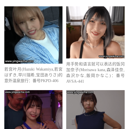
用手势和语言就可以表达的饭冈
若宫叶月(Hazuki Wakamiya,若宮
加奈子(Morisawa kana,森泽佳奈,
はずき,早川瑞希,宝田ありさ)的
森沢かな,飯岡かなこ)：番号
意外温泉旅行：番号PKPD-406
AVSA-441