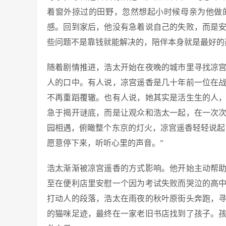
着窗外掠过的田野，忽然想起小时候母亲为他做
感。回到家后，他没有急着说自己的失败，而是
些问题不是靠钱就能解决的，陪伴本身就是最好的
随着剧情推进，浩太开始在夜晚的城市里寻找凉
人的口中。有人说，凉宫遥香是几十年前一位在
不再重蹈覆辙。也有人说，她其实是活生生的人
急于揭开谜底，而是让观众和浩太一起，在一次
园相遇，俯瞰整个东京的灯火，凉宫遥香轻轻说起
愿意停下来，听听心里的声音。”
浩太渐渐被凉宫遥香的方式影响。他开始主动帮
至在便利店里安慰一个因为考试失败而哭泣的高
打动人的段落，浩太在雨夜的秋叶原街头奔跑，
的猫咪足迹，最终在一家老旧书店找到了孩子。