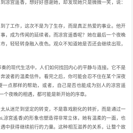
找到凉宫遥香，想好好感谢她，却发现她只是微微一笑，说：
找到了工作，这次不是为了生存，而是真正热爱的事业。他开
故事，成为传闻的延续者。而凉宫遥香呢？她在最后一个夜晚
城市，轻轻转身融入夜色。观众不知道她是否还会继续出现，
在快节奏的现代生活中，人们如何找回内心的平静与连接。它不是
有奔波者的温柔信件。看完之后，你可能会忍不住在某个深夜
要一点那样的帮助，或者，自己是否也能成为别人的凉宫遥
一个夜晚的相遇，都可能是新开始的序章。
浩太从迷茫到坚定的转变，不是靠戏剧化的转折，而是通过一
ami,涼宮遙香)的形象也塑造得非常立体，她有温柔的一面，也
相遇中获得继续前行的力量。这种相互滋养的关系，让整个故