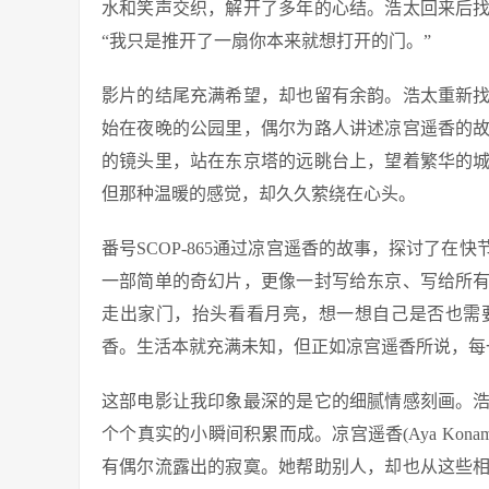
水和笑声交织，解开了多年的心结。浩太回来后
“我只是推开了一扇你本来就想打开的门。”
影片的结尾充满希望，却也留有余韵。浩太重新
始在夜晚的公园里，偶尔为路人讲述凉宫遥香的
的镜头里，站在东京塔的远眺台上，望着繁华的
但那种温暖的感觉，却久久萦绕在心头。
番号SCOP-865通过凉宫遥香的故事，探讨了
一部简单的奇幻片，更像一封写给东京、写给所
走出家门，抬头看看月亮，想一想自己是否也需
香。生活本就充满未知，但正如凉宫遥香所说，每
这部电影让我印象最深的是它的细腻情感刻画。
个个真实的小瞬间积累而成。凉宫遥香(Aya Kon
有偶尔流露出的寂寞。她帮助别人，却也从这些