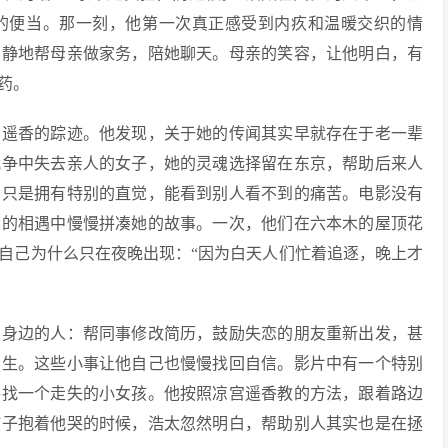
的便当。那一刻，他第一次真正感受到内疚和温暖交织的情
安静地帮母亲做家务，陪她聊天。母亲的笑容，让他明白，有
药。
宫遥香的踪迹。他发现，关于她的传闻其实早就存在于老一辈
战争中失去亲人的女子，她的灵魂选择留在东京，帮助后来人
，只是拥有特别的直觉，能看到别人看不到的痛苦。电影没有
次的相遇中慢慢拼凑她的故事。一次，他们在六本木的屋顶花
自己为什么只在夜晚出现：“因为白天人们忙着追逐，晚上才
助身边的人：帮同事修改简历，鼓励失恋的朋友重新出发，甚
中生。这些小事让他自己也慢慢找回自信。影片中有一个特别
寻找一个走失的小女孩。他按照凉宫遥香教的方法，跟着路边
孩子抱着他哭的时候，浩太忽然明白，帮助别人其实也是在拯