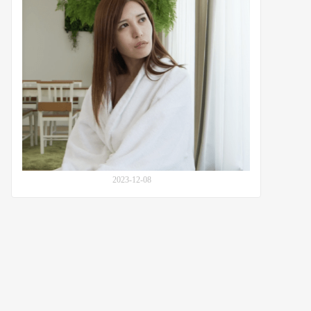
HZGD-
264：
乃
木
绚
爱
(Nogi
Ayame)
从
模
特
到
NTR
2023-12-08
工
作
室