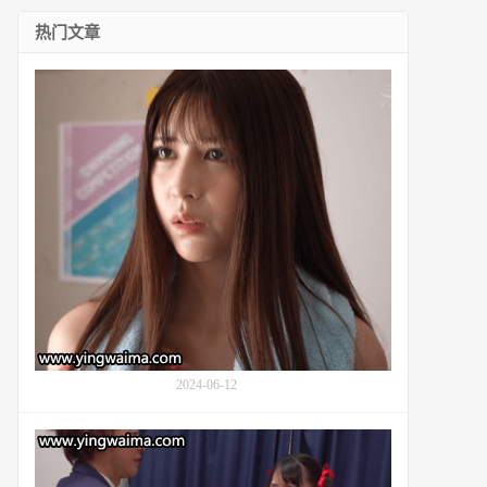
热门文章
美
丽
的
游
泳
运
动
员
七
森
莉
莉
(Nanatsumori
Riri,
七
2024-06-12
ツ
森
番
り
号
り)
KSJK-