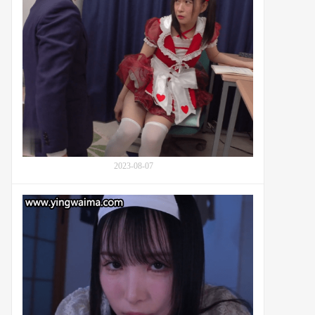
的
014：
竞
圆
技
井
之
萌
路：
华
番
(Marui
号
Moeka,
SONE-
円
073
井
萌
華)
2023-08-07
的
堕
落
潜
天
藏
使
在
之
房
歌
子
迷
中
见
的
面
幽
演
灵