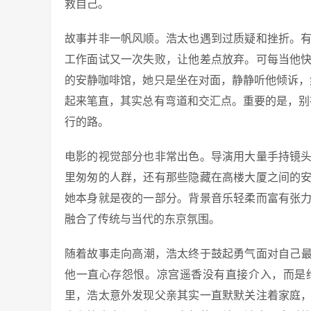
救自己。
故事并非一帆风顺。浩太也遇到过质疑和挫折。
工作面试又一次失败，让他差点放弃。可每当他
的安静咖啡馆，她只是坐在对面，静静听他倾诉，
起来笔直，其实总有弯道和交汇点。重要的是，别
行的路。
电影的视觉部分也非常出色。导演用大量手持镜
里匆匆的人群，还有那些隐藏在高楼大厦之间的
她本身就是夜的一部分。背景音乐轻柔而富有张
融合了传统与当代的东京氛围。
随着故事走向高潮，浩太终于鼓起勇气面对自己
他一直心存怨恨。凉宫遥香没有直接介入，而是
里，浩太意外发现父亲其实一直默默关注着家庭