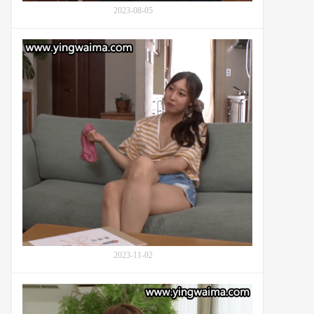
斎
2023-08-05
藤
あ
番
み
号
り)
HODV-
看
21812：
不
咲
起
野
的
瑞
青
希
梅
(Sakino
竹
Mizukinya)
马
与
好
邻
友
居
们
的
2023-11-02
特
殊
友
番
情
号