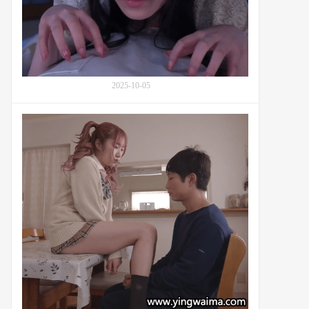
唱
香
水
纯
(Kasui
Jun,
香
2025-10-05
水
じ
番
ゅ
号
ん)：
MIAA-
番
892：
号
被
HMN-
辣
733
妹
斋
藤
亚
美
里
(Amiri
Saitou,