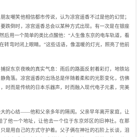
有朋友嘲笑他相信都市传说，认为凉宫遥香不过是他的幻觉；
快要跌倒时，凉宫遥香总会以某种方式出现。有一次是在银座
然后用一个简单的类比点醒他：“人生像东京的电车轨道，看
在转弯时闭上眼睛。”这些话语，像温暖的灯光，照亮了他前
头捕捉东京夜晚的真实气息：雨后的路面反射着彩灯，地铁站
安静角落。凉宫遥香的出场总是伴随着柔和的光影变化，仿佛
力，时而是传统的日本乐器声，时而融入现代电子元素，完美
最大的心结——他和父亲多年的隔阂。父亲早年离开家庭，让
给了他一个地址，让他去一个位于东京郊区的旧神社。在那
，只是用自己的方式守护着。父子俩在神社的石阶上长谈，泪