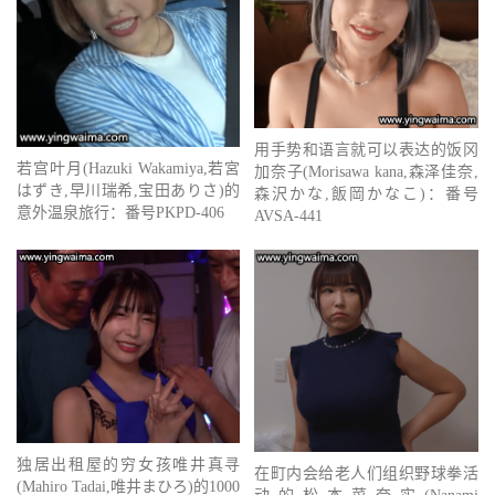
用手势和语言就可以表达的饭冈
若宫叶月(Hazuki Wakamiya,若宮
加奈子(Morisawa kana,森泽佳奈,
はずき,早川瑞希,宝田ありさ)的
森沢かな,飯岡かなこ)：番号
意外温泉旅行：番号PKPD-406
AVSA-441
独居出租屋的穷女孩唯井真寻
在町内会给老人们组织野球拳活
(Mahiro Tadai,唯井まひろ)的1000