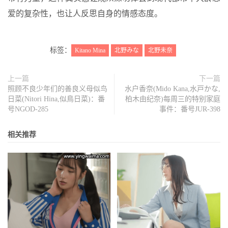
爱的复杂性，也让人反思自身的情感态度。
标签：
Kitano Mina
北野みな
北野未奈
上一篇
下一篇
照顾不良少年们的善良义母似鸟
水户香奈(Mido Kana,水戸かな,
日菜(Nitori Hina,似鳥日菜)：番
柏木由纪奈)每周三的特别家庭
号NGOD-285
事件：番号JUR-398
相关推荐