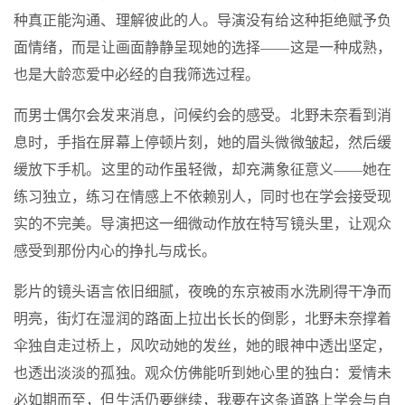
种真正能沟通、理解彼此的人。导演没有给这种拒绝赋予负
面情绪，而是让画面静静呈现她的选择——这是一种成熟，
也是大龄恋爱中必经的自我筛选过程。
而男士偶尔会发来消息，问候约会的感受。北野未奈看到消
息时，手指在屏幕上停顿片刻，她的眉头微微皱起，然后缓
缓放下手机。这里的动作虽轻微，却充满象征意义——她在
练习独立，练习在情感上不依赖别人，同时也在学会接受现
实的不完美。导演把这一细微动作放在特写镜头里，让观众
感受到那份内心的挣扎与成长。
影片的镜头语言依旧细腻，夜晚的东京被雨水洗刷得干净而
明亮，街灯在湿润的路面上拉出长长的倒影，北野未奈撑着
伞独自走过桥上，风吹动她的发丝，她的眼神中透出坚定，
也透出淡淡的孤独。观众仿佛能听到她心里的独白：爱情未
必如期而至，但生活仍要继续，我要在这条道路上学会与自