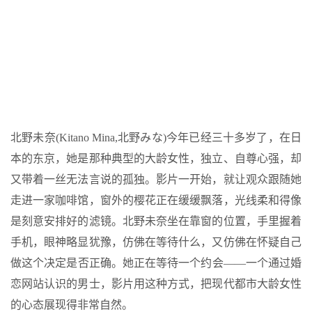
北野未奈(Kitano Mina,北野みな)今年已经三十多岁了，在日
本的东京，她是那种典型的大龄女性，独立、自尊心强，却
又带着一丝无法言说的孤独。影片一开始，就让观众跟随她
走进一家咖啡馆，窗外的樱花正在缓缓飘落，光线柔和得像
是刻意安排好的滤镜。北野未奈坐在靠窗的位置，手里握着
手机，眼神略显犹豫，仿佛在等待什么，又仿佛在怀疑自己
做这个决定是否正确。她正在等待一个约会——一个通过婚
恋网站认识的男士，影片用这种方式，把现代都市大龄女性
的心态展现得非常自然。