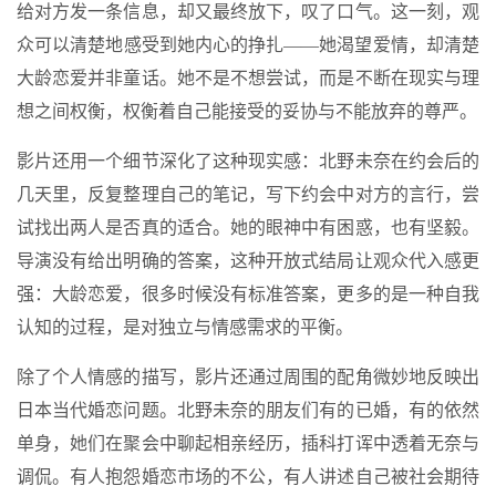
给对方发一条信息，却又最终放下，叹了口气。这一刻，观
众可以清楚地感受到她内心的挣扎——她渴望爱情，却清楚
大龄恋爱并非童话。她不是不想尝试，而是不断在现实与理
想之间权衡，权衡着自己能接受的妥协与不能放弃的尊严。
影片还用一个细节深化了这种现实感：北野未奈在约会后的
几天里，反复整理自己的笔记，写下约会中对方的言行，尝
试找出两人是否真的适合。她的眼神中有困惑，也有坚毅。
导演没有给出明确的答案，这种开放式结局让观众代入感更
强：大龄恋爱，很多时候没有标准答案，更多的是一种自我
认知的过程，是对独立与情感需求的平衡。
除了个人情感的描写，影片还通过周围的配角微妙地反映出
日本当代婚恋问题。北野未奈的朋友们有的已婚，有的依然
单身，她们在聚会中聊起相亲经历，插科打诨中透着无奈与
调侃。有人抱怨婚恋市场的不公，有人讲述自己被社会期待