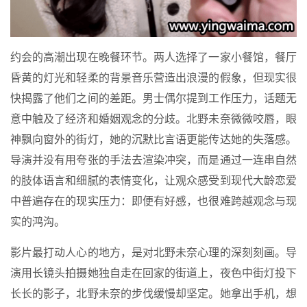
约会的高潮出现在晚餐环节。两人选择了一家小餐馆，餐厅
昏黄的灯光和轻柔的背景音乐营造出浪漫的假象，但现实很
快揭露了他们之间的差距。男士偶尔提到工作压力，话题无
意中触及了经济和婚姻观念的分歧。北野未奈微微咬唇，眼
神飘向窗外的街灯，她的沉默比言语更能传达她的失落感。
导演并没有用夸张的手法去渲染冲突，而是通过一连串自然
的肢体语言和细腻的表情变化，让观众感受到现代大龄恋爱
中普遍存在的现实压力：即便有好感，也很难跨越观念与现
实的鸿沟。
影片最打动人心的地方，是对北野未奈心理的深刻刻画。导
演用长镜头拍摄她独自走在回家的街道上，夜色中街灯投下
长长的影子，北野未奈的步伐缓慢却坚定。她拿出手机，想