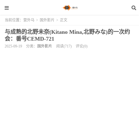
当前位置：
营外马
>
国外影片
>
正文
与成熟的北野未奈(Kitano Mina,北野みな)的一次约
会：番号CEMD-721
2025-09-19
分类：
国外影片
阅读(717)
评论(0)