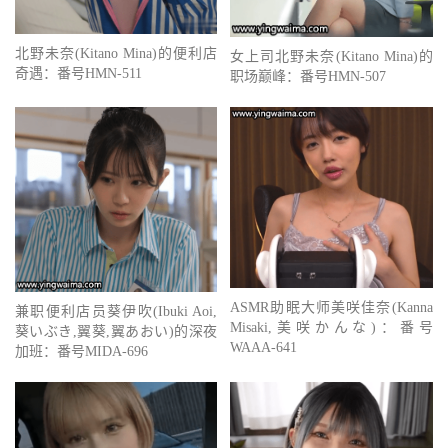
北野未奈(Kitano Mina)的便利店
女上司北野未奈(Kitano Mina)的
奇遇：番号HMN-511
职场巅峰：番号HMN-507
ASMR助眠大师美咲佳奈(Kanna
兼职便利店员葵伊吹(Ibuki Aoi,
Misaki,美咲かんな)：番号
葵いぶき,翼葵,翼あおい)的深夜
WAAA-641
加班：番号MIDA-696