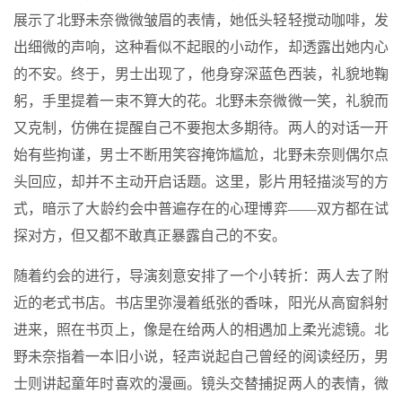
展示了北野未奈微微皱眉的表情，她低头轻轻搅动咖啡，发
出细微的声响，这种看似不起眼的小动作，却透露出她内心
的不安。终于，男士出现了，他身穿深蓝色西装，礼貌地鞠
躬，手里提着一束不算大的花。北野未奈微微一笑，礼貌而
又克制，仿佛在提醒自己不要抱太多期待。两人的对话一开
始有些拘谨，男士不断用笑容掩饰尴尬，北野未奈则偶尔点
头回应，却并不主动开启话题。这里，影片用轻描淡写的方
式，暗示了大龄约会中普遍存在的心理博弈——双方都在试
探对方，但又都不敢真正暴露自己的不安。
随着约会的进行，导演刻意安排了一个小转折：两人去了附
近的老式书店。书店里弥漫着纸张的香味，阳光从高窗斜射
进来，照在书页上，像是在给两人的相遇加上柔光滤镜。北
野未奈指着一本旧小说，轻声说起自己曾经的阅读经历，男
士则讲起童年时喜欢的漫画。镜头交替捕捉两人的表情，微