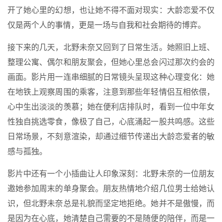
开了她心里的幻想，也让她不得不面对现实：大龄恋爱不仅
仅是两个人的事情，更是一场与自我和社会期待的博弈。
接下来的几天，北野未奈又回到了日常生活。她照旧上班、
整理公寓、偶尔和朋友聚会，但她心里总会闪过那次约会的
画面。影片用一连串细腻的日常镜头呈现这种心理变化：她
在地铁上观察周围的乘客，注意到那些年轻情侣互相依偎，
心中生出淡淡的羡慕；她在便利店排队时，看到一位中年女
性独自挑选零食，像极了自己，心底涌起一股共鸣感。这些
日常场景，不刻意渲染，却通过细节传递出大龄恋爱者的敏
感与孤独。
影片中还有一个小插曲让人印象深刻：北野未奈的一位朋友
邀她参加周末的单身聚会。朋友热情地介绍几位男士给她认
识，但北野未奈总是礼貌而坚定地拒绝。她并不是傲慢，而
是因为在心底，她清楚自己需要的不是随便的陪伴，而是一