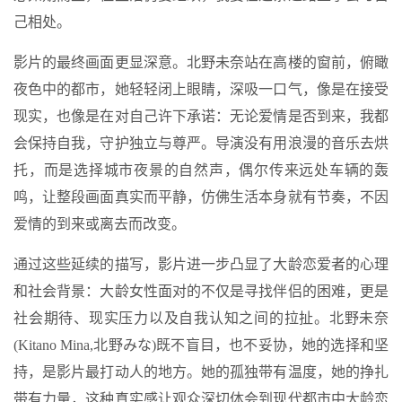
己相处。
影片的最终画面更显深意。北野未奈站在高楼的窗前，俯瞰
夜色中的都市，她轻轻闭上眼睛，深吸一口气，像是在接受
现实，也像是在对自己许下承诺：无论爱情是否到来，我都
会保持自我，守护独立与尊严。导演没有用浪漫的音乐去烘
托，而是选择城市夜景的自然声，偶尔传来远处车辆的轰
鸣，让整段画面真实而平静，仿佛生活本身就有节奏，不因
爱情的到来或离去而改变。
通过这些延续的描写，影片进一步凸显了大龄恋爱者的心理
和社会背景：大龄女性面对的不仅是寻找伴侣的困难，更是
社会期待、现实压力以及自我认知之间的拉扯。北野未奈
(Kitano Mina,北野みな)既不盲目，也不妥协，她的选择和坚
持，是影片最打动人的地方。她的孤独带有温度，她的挣扎
带有力量，这种真实感让观众深切体会到现代都市中大龄恋