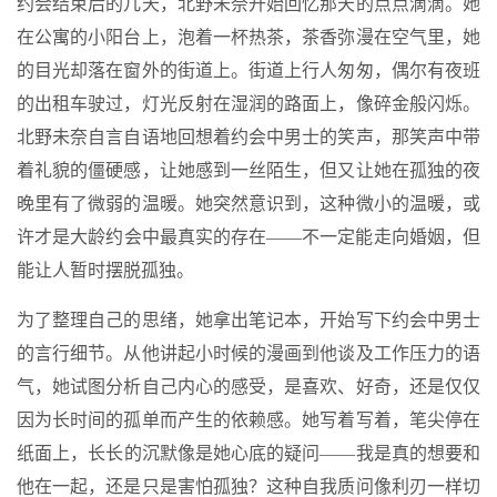
约会结束后的几天，北野未奈开始回忆那天的点点滴滴。她
在公寓的小阳台上，泡着一杯热茶，茶香弥漫在空气里，她
的目光却落在窗外的街道上。街道上行人匆匆，偶尔有夜班
的出租车驶过，灯光反射在湿润的路面上，像碎金般闪烁。
北野未奈自言自语地回想着约会中男士的笑声，那笑声中带
着礼貌的僵硬感，让她感到一丝陌生，但又让她在孤独的夜
晚里有了微弱的温暖。她突然意识到，这种微小的温暖，或
许才是大龄约会中最真实的存在——不一定能走向婚姻，但
能让人暂时摆脱孤独。
为了整理自己的思绪，她拿出笔记本，开始写下约会中男士
的言行细节。从他讲起小时候的漫画到他谈及工作压力的语
气，她试图分析自己内心的感受，是喜欢、好奇，还是仅仅
因为长时间的孤单而产生的依赖感。她写着写着，笔尖停在
纸面上，长长的沉默像是她心底的疑问——我是真的想要和
他在一起，还是只是害怕孤独？这种自我质问像利刃一样切