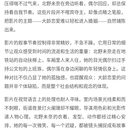
压得喘不过气来，北野未奈在旁边听着，偶尔回应，却总保
持着自我节奏。这些片段并不喧宾夺主，却像点睛之笔般，
把影片的主题——大龄恋爱难以轻松进入婚姻——自然铺陈
出来。
影片的叙事节奏控制得非常精妙，不急不躁。它用日常的细
节让观众感受到时间的流逝和生活的重量：北野未奈走在地
铁站的自动扶梯上，车厢里人来人往，她的目光偶尔扫过手
持公文包的上班族，偶尔落在身边闲聊的年轻情侣身上。这
种对比不仅凸显了她的孤独感，也提醒观众：大龄恋爱的问
题并非个体缺陷，而是整个社会结构和观念的体现。
影片在视觉语言上的处理也耐人寻味。室内场景光线柔和而
不刺眼，街道夜景灯火阑珊却不耀眼，导演用色彩和光影传
递人物心理。北野未奈的衣着、发型、动作都经过精心安
排，她的每一次微笑、每一个迟疑，都被镜头捕捉成有故事