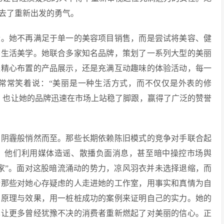
去了重新出发的勇气。
段。她不再满足于单一的美容项目销售，而是尝试将美容、健
的生活美学。她联合多家知名品牌，策划了一系列大型的美丽
是精心布置的产品展示，还是充满互动趣味的体验活动，每一
常常笑着说：“美丽是一种生活方式，而不仅仅是外表的修
，也让她的品牌迅速在市场上站稳了脚跟，赢得了广泛的赞誉
如阴霾般悄然而至。那些长期依赖陈旧模式的竞争对手联合起
。他们利用媒体造谣、散播负面消息，甚至暗中操控市场舆
家”。面对这股暗流涌动的势力，凉风羽衣并未选择退缩，而
请那些对她心存疑虑的人走进她的工作室，用事实和真情为自
的原理与效果，用一桩桩成功的案例来证明自己的实力。她的
也让更多曾经犹豫不决的消费者重新燃起了对美丽的信心。正