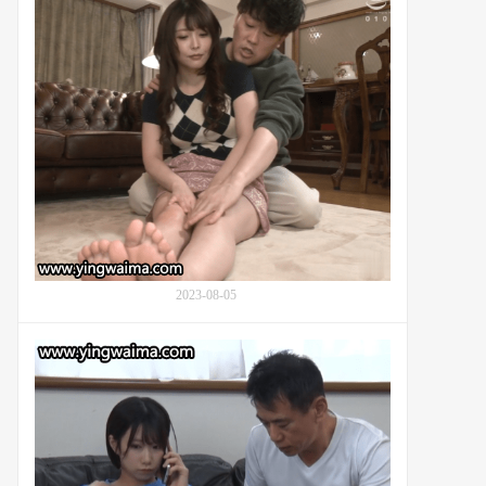
番
号
号
VEC-
MTALL-
600：
102
新
村
晶
(Akari
Niimura,
新
村
あ
か
り,
2023-08-05
新
村
明
与
里)
乐
与
队
儿
成
子
员
的
交
朋
往