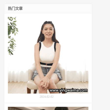
热门文章
资
深
演
员
橘
玛
丽
(Mary
Tachibana,
橘
メ
ア
リ)
的
情
感
2024-02-02
与
梦
想:
番