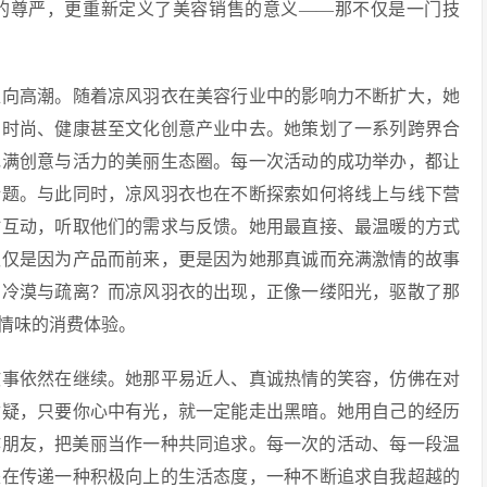
的尊严，更重新定义了美容销售的意义——那不仅是一门技
推向高潮。随着凉风羽衣在美容行业中的影响力不断扩大，她
到时尚、健康甚至文化创意产业中去。她策划了一系列跨界合
充满创意与活力的美丽生态圈。每一次活动的成功举办，都让
话题。与此同时，凉风羽衣也在不断探索如何将线上与线下营
时互动，听取他们的需求与反馈。她用最直接、最温暖的方式
仅仅是因为产品而前来，更是因为她那真诚而充满激情的故事
到冷漠与疏离？而凉风羽衣的出现，正像一缕阳光，驱散了那
情味的消费体验。
故事依然在继续。她那平易近人、真诚热情的笑容，仿佛在对
质疑，只要你心中有光，就一定能走出黑暗。她用自己的经历
作朋友，把美丽当作一种共同追求。每一次的活动、每一段温
是在传递一种积极向上的生活态度，一种不断追求自我超越的