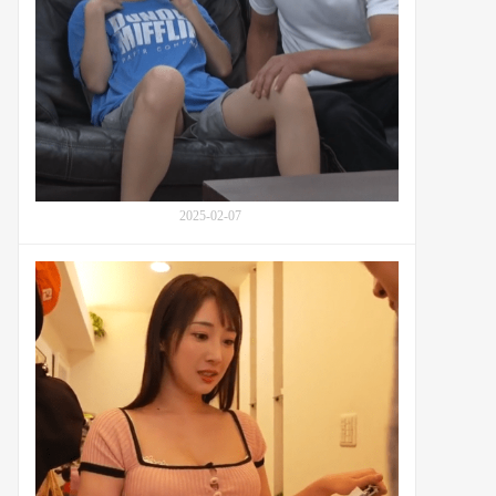
友
受
之
到
间
伤
的
害
友
的
谊
侄
与
女
温
柊
暖
优
希
2025-02-07
(Yuuki
Hiiragi,
总
柊
是
ゆ
照
う
顾
き)：
隔
番
壁
号
弟
DRPT-
弟
081
的
邻
家