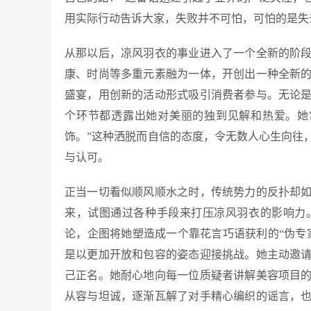
用实际行动告诉大家，失败并不可怕，可怕的是失
从那以后，凉风羽衣的事业进入了一个全新的阶
康、时尚等多重元素融为一体，开创出一种全新
盛宴，用创新的活动形式吸引消费者参与。无论
个环节都透露出她对美丽的独到见解和热爱。她
饰。”这种洒脱而自信的态度，令无数人心生向往
与认可。
正当一切看似顺风顺水之时，传统势力的反扑却
来，试图通过各种手段来打压凉风羽衣的影响力
论，企图将她塑造成一个靠花言巧语获利的“伪专
是以更加开放和包容的姿态迎接挑战。她主动邀
己正名。她耐心地向每一位质疑者讲解美容项目
从容与坦诚，逐渐瓦解了对手精心编织的谣言，