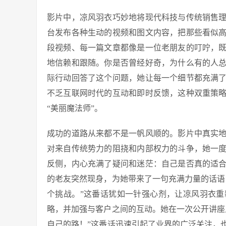
影片中，凉风羽衣巧妙地将现代科技与传统销售
台发布各种生动的视频和图文内容，把那些看似
段视频、每一篇文章都像是一位老朋友的叮咛，
地信赖和跟随。你是否曾经好奇，为什么有的人
际行动回答了这个问题，她让每一个细节都充满
不乏互联网时代的互动和即时反馈，这种双重策
“美丽魔法师”。
成功的道路从来都不是一帆风顺的。影片中真实
对来自传统势力的阻挠和内部权力的斗争，她一
反侧，内心充满了疑问和迷茫：自己是否真的适
的老友突然现身，为她带来了一句充满力量的话语
个挑战。”这番话犹如一针强心剂，让凉风羽衣
略，并加强与客户之间的互动。她在一次公开讲座
自己的路！”这番话迅速引起了业界的广泛关注，