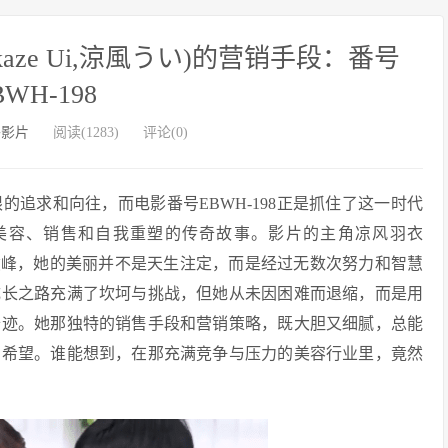
aze Ui,涼風うい)的营销手段：番号
BWH-198
外影片
阅读(1283)
评论(0)
追求和向往，而电影番号EBWH-198正是抓住了这一时代
美容、销售和自我重塑的传奇故事。影片的主角凉风羽衣
在时尚的巅峰，她的美丽并不是天生注定，而是经过无数次努力和智慧
成长之路充满了坎坷与挑战，但她从未因困难而退缩，而是用
奇迹。她那独特的销售手段和营销策略，既大胆又细腻，总能
和希望。谁能想到，在那充满竞争与压力的美容行业里，竟然