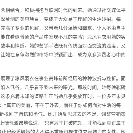
理念相结合，积极拥抱互联网时代的到来。她通过社交媒体平
高深莫测的美容项目，变成了大众易于理解的生活妙招。每一
既充满了专业的见解，又带着几分温情和幽默，让人不由自主
总能在看似普通的产品中发现不凡的美感？凉风羽衣用她的实
了故事和情感。她的营销手法既有传统面对面交流的温度，又
略让她在竞争激烈的市场中脱颖而出，成为众多消费者心中的
地展现了凉风羽衣在事业高峰前所经历的种种波折与挫折。面
度陷入低谷，几乎看不到未来的曙光。那段时间，她每晚辗转
合这条充满未知的道路？正当她几乎要放弃时，一位多年未见
：“真正的美丽，不在于外表，而在于你如何面对生活的每一
重新找回了自信和勇气。她开始反思过去的不足，调整营销策
上慷慨激昂地说道：“只有敢于打破陈规，才能找到真正属于
也让曾经质疑她的人不得不重新审视这位充满魅力的女性。她