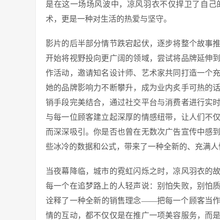
是在这一场场风波中，凉风羽衣不仅捍卫了自己
术，更是一种对生活的热爱与坚守。
影片的后半部分情节跌宕起伏，逐步将整个故事
开始将视野投向更广阔的领域，尝试将品牌延伸
作活动，邀请知名设计师、艺术家共同打造一个
她的品牌影响力不断攀升，成为业内炙手可热的
销手段完美结合，通过社交平台与消费者进行实
与每一位顾客建立起深厚的情感纽带，让人们不
而深深吸引。你是否也曾在无数次广告宣传中感
些冰冷的数据和公式，带来了一种全新的、充满人
当夜幕降临，城市的霓虹闪烁之时，凉风羽衣的
每一个在追梦路上的人轻声说：别怕失败，别怕
诠释了一种全新的销售理念——把每一个顾客当
情的互动，都不仅仅是在推广一项美容服务，而