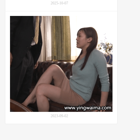
2025-10-07
帆)
对
义
番
父
号
的
JUL-
照
524：
料：
七
番
濑
号
伊
JUL-
织
385
(Iori
Nanase,
七
瀬
い
お
り)
与
2023-09-02
丈
夫
上
司