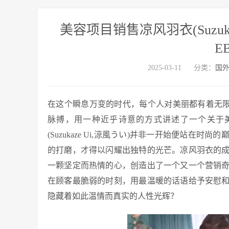
美容项目销售凉风羽衣(Suzuk
E
2025-03-11
分类：
国
在这个瞬息万变的时代，每个人对美丽都有着无限的
脉搏，用一种近乎诗意的方式讲述了一个关于
(Suzukaze Ui,涼風うい)并非一开始便站
的打磨，才得以闪耀出独特的光芒。凉风羽衣的
一颗坚定而热情的心，创造出了一个又一个营销
在顾客最脆弱的时刻，用最温暖的话语给予安慰
隐藏着如此温情而真实的人性光辉？