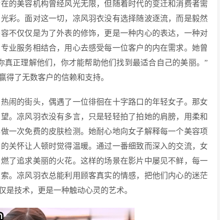
所在的美容机构曾经风光无限，但随着时代的变迁和消费者需
的光彩。面对这一切，凉风羽衣没有选择随波逐流，而是毅然
美容不仅仅是为了外表的修饰，更是一种内心的表达，一种对
与专业服务相结合，用心去感受每一位客户的内在需求。她曾
你真正理解他们，你才能帮助他们找到最适合自己的美丽。”
赢得了无数客户的信赖和支持。
在热闹的街头，偶遇了一位徘徊在十字路口的年轻女子。那女
希望。凉风羽衣没有多言，只是轻轻拍了拍她的肩膀，用柔和
心做一次免费的皮肤检测。她耐心地向女子解释每一个美容项
出的关怀让人顿时觉得温暖。通过一番细致而深入的交流，女
点燃了追求美丽的火花。这样的场景在影片中屡见不鲜，每一
探索。凉风羽衣总能利用顾客真实的情感，把他们内心的迷茫
仅是技术，更是一种触动心灵的艺术。