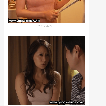
姐
姐
小
野
坂
2025-04-29
唯
花
(Onosaka
家
Yuika,
人
小
出
野
差
坂
期
ゆ
间
い
通
か)：
野
番
未
号
帆
OPG-
(Toono
023
Miho,
澤
口
美