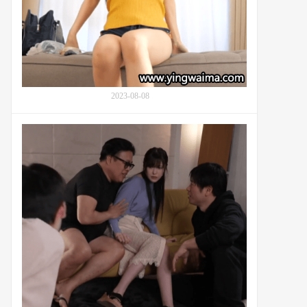
883
樱
(Kurumi
Sakura,
胡
桃
さ
く
2023-08-08
ら)
与
继
番
父
号
的
MIDV-
矛
472：
盾
桥
与
本
和
有
解
菜
(橋
本
あ
り
な,