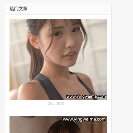
热门文章
热
爱
普
拉
提
运
动
的
教
练
凉
风
忧
(Suzukaze
2025-10-31
Ui,
涼
風
与
う
叔
い)：
父