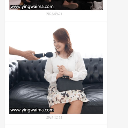
新
あ
り
2023-09-21
な,
新
有
有
坂
菜)
祥
与
子
男
(Shoko
友
Arisaka)
面
的
对
初
骚
次
扰
拍
下
摄
的
妻
抗
子
争
特
辑
第
2024-12-11
2
章：