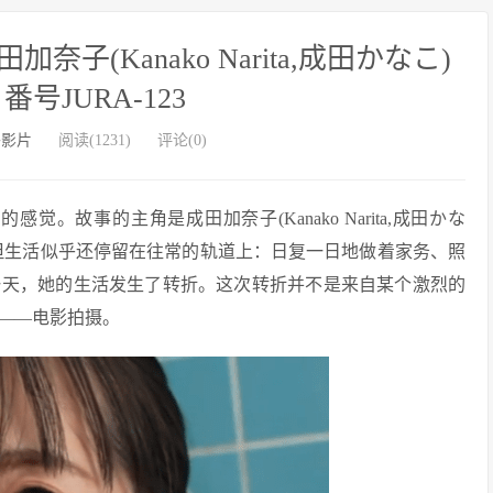
子(Kanako Narita,成田かなこ)
号JURA-123
外影片
阅读(1231)
评论(0)
感觉。故事的主角是成田加奈子(Kanako Narita,成田かな
，但生活似乎还停留在往常的轨道上：日复一日地做着家务、照
一天，她的生活发生了转折。这次转折并不是来自某个激烈的
——电影拍摄。