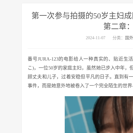
第一次参与拍摄的50岁主妇成田加奈
第二章：番
2024-11-07
分类：
国
番号JURA-123的电影给人一种真实的、贴近生活的
こ)，一位50岁的家庭主妇，虽然她已步入中年
顾丈夫和儿子，过着安稳但平凡的日子。直到有
事件，而是她意外地被卷入了一个完全陌生的世界