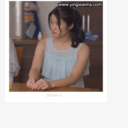
番
沙
号
月
JURA-
文
124
乃
(Satsuki
Fumino,
沙
月
ふ
み
の)
的
结
婚
记
录
视
2024-04-11
频：
番
号
JUQ-
609