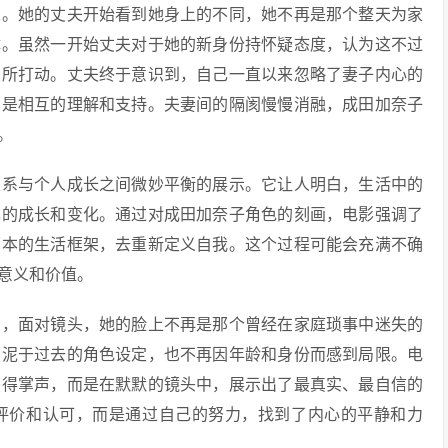
人。她的丈夫开始看到她身上的不同，她不再是那个整天为家
体。虽然一开始丈夫对于她的新身份持怀疑态度，认为这不过
变所打动。丈夫终于意识到，自己一直以来忽略了妻子内心的
的是相互的理解和支持。夫妻间的隔阂慢慢消融，成田加奈子
。
关系与个人成长之间微妙平衡的展示。它让人明白，生活中的
己的成长和变化。通过对成田加奈子角色的刻画，电影强调了
原本的生活框架，去重新定义自我。这个过程可能会充满不确
意义和价值。
场，面对镜头，她的脸上不再是那个曾经在家庭琐事中迷失的
拘泥于过去的角色设定，也不再因年龄和身份而感到局限。电
获得掌声，而是在默默的镜头中，展示出了最真实、最自信的
评价和认可，而是通过自己的努力，找到了内心的平静和力