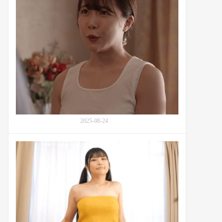
番
进
号
行
EBWH-
神
206
秘
家
庭
探
索
的
一
乃
葵
2025-08-24
(Ichino
Aoi,
一
番
乃
号
あ
KTKL-
お
124：
い)：
少
番
女
号
胡
JUQ-
桃