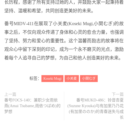
长历程，感谢了所有支持过她的人，并鼓励大家一起秉持着
坚持、温暖和希望，共同创造更美好的未来。
番号MIDV-411在展现了小关麦(Koseki Mugi,小関むぎ)的故
事之后，不仅向观众传递了身体和心灵的愈合力量，也强调
了坚持、努力和爱心的重要性。这个温馨而励志的故事将在
观众心中留下深刻的印记，成为一个永不磨灭的光点，激励
着每个人追寻自己的梦想，为自己和他人创造美好的未来。
标签：
Koseki Mugi
小关麦
小関むぎ
上一篇
下一篇
番号FOCS-140：兼职少女雨依
番号MUKD-486：铃音杏夏
燕(Amai Tsubame,雨依つばめ)的
(Suzune Kyouka)与有加里乃乃花
梦想
(有加里ののか)的青春迷失与成
长