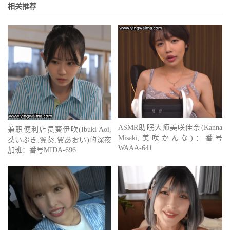
相关推荐
ASMR助眠大师美咲佳奈(Kanna
兼职便利店员葵伊吹(Ibuki Aoi,
Misaki,美咲かんな)：番号
葵いぶき,翼葵,翼あおい)的深夜
WAAA-641
加班：番号MIDA-696