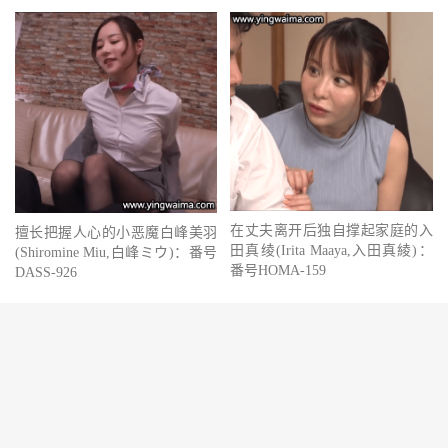
在丈夫离开后独自撑起家庭的入
擅长把握人心的小恶魔白峰美羽
田真绫(Irita Maaya,入田真綾)：
(Shiromine Miu,白峰ミウ)：番号
番号HOMA-159
DASS-926