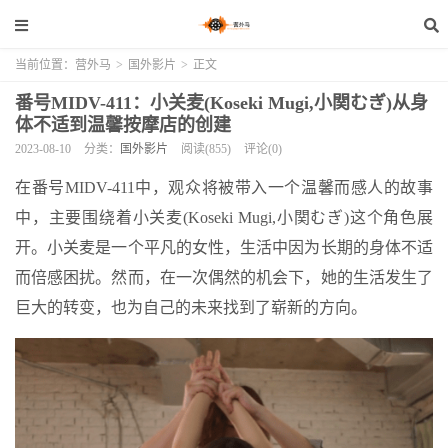
当前位置：
营外马
>
国外影片
>
正文
番号MIDV-411：小关麦(Koseki Mugi,小関むぎ)从身
体不适到温馨按摩店的创建
2023-08-10
分类：
国外影片
阅读(855)
评论(0)
在番号MIDV-411中，观众将被带入一个温馨而感人的故事
中，主要围绕着小关麦(Koseki Mugi,小関むぎ)这个角色展
开。小关麦是一个平凡的女性，生活中因为长期的身体不适
而倍感困扰。然而，在一次偶然的机会下，她的生活发生了
巨大的转变，也为自己的未来找到了崭新的方向。