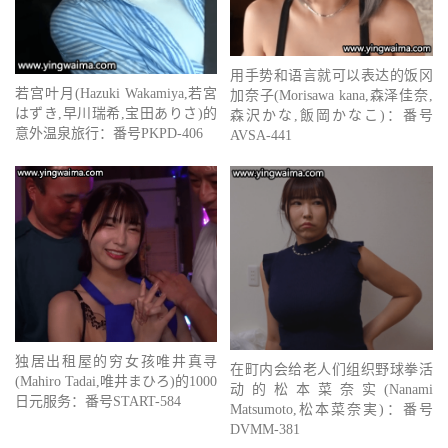
用手势和语言就可以表达的饭冈
若宫叶月(Hazuki Wakamiya,若宮
加奈子(Morisawa kana,森泽佳奈,
はずき,早川瑞希,宝田ありさ)的
森沢かな,飯岡かなこ)：番号
意外温泉旅行：番号PKPD-406
AVSA-441
独居出租屋的穷女孩唯井真寻
在町内会给老人们组织野球拳活
(Mahiro Tadai,唯井まひろ)的1000
动的松本菜奈实(Nanami
日元服务：番号START-584
Matsumoto,松本菜奈実)：番号
DVMM-381