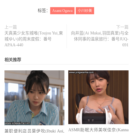
标签：
Asami Ogawa
小川纱美
上一篇
下一篇
天真美少女东城唯(Toujou Yui,東
向井蓝(Ai Mukai,羽田真里)与全
城ゆい)的周末度假：番号
体同事的温泉旅行：番号JUQ-
APAA-440
691
相关推荐
ASMR助眠大师美咲佳奈(Kanna
兼职便利店员葵伊吹(Ibuki Aoi,