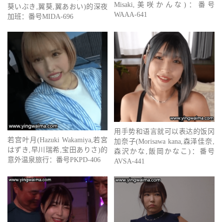
Misaki,美咲かんな)：番号
葵いぶき,翼葵,翼あおい)的深夜
WAAA-641
加班：番号MIDA-696
用手势和语言就可以表达的饭冈
若宫叶月(Hazuki Wakamiya,若宮
加奈子(Morisawa kana,森泽佳奈,
はずき,早川瑞希,宝田ありさ)的
森沢かな,飯岡かなこ)：番号
意外温泉旅行：番号PKPD-406
AVSA-441