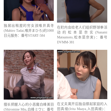
独居出租屋的穷女孩唯井真寻
在町内会给老人们组织野球拳活
(Mahiro Tadai,唯井まひろ)的1000
动的松本菜奈实(Nanami
日元服务：番号START-584
Matsumoto,松本菜奈実)：番号
DVMM-381
在丈夫离开后独自撑起家庭的入
擅长把握人心的小恶魔白峰美羽
田真绫(Irita Maaya,入田真綾)：
(Shiromine Miu,白峰ミウ)：番号