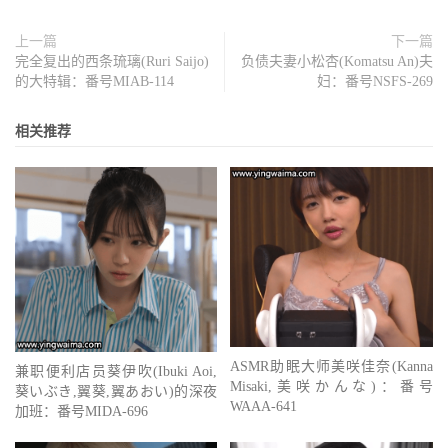
上一篇
下一篇
完全复出的西条琉璃(Ruri Saijo)
负债夫妻小松杏(Komatsu An)夫
的大特辑：番号MIAB-114
妇：番号NSFS-269
相关推荐
ASMR助眠大师美咲佳奈(Kanna
兼职便利店员葵伊吹(Ibuki Aoi,
Misaki,美咲かんな)：番号
葵いぶき,翼葵,翼あおい)的深夜
WAAA-641
加班：番号MIDA-696