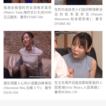
独居出租屋的穷女孩唯井真寻
在町内会给老人们组织野球拳活
(Mahiro Tadai,唯井まひろ)的1000
动的松本菜奈实(Nanami
日元服务：番号START-584
Matsumoto,松本菜奈実)：番号
DVMM-381
在丈夫离开后独自撑起家庭的入
擅长把握人心的小恶魔白峰美羽
田真绫(Irita Maaya,入田真綾)：
(Shiromine Miu,白峰ミウ)：番号
番号HOMA-159
DASS-926