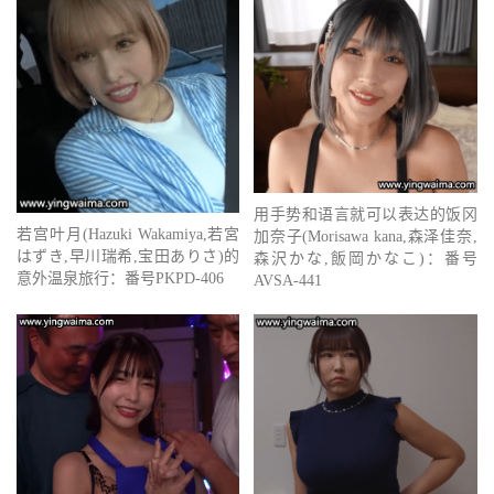
用手势和语言就可以表达的饭冈
若宫叶月(Hazuki Wakamiya,若宮
加奈子(Morisawa kana,森泽佳奈,
はずき,早川瑞希,宝田ありさ)的
森沢かな,飯岡かなこ)：番号
意外温泉旅行：番号PKPD-406
AVSA-441