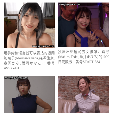
独居出租屋的穷女孩唯井真寻
用手势和语言就可以表达的饭冈
(Mahiro Tadai,唯井まひろ)的1000
加奈子(Morisawa kana,森泽佳奈,
日元服务：番号START-584
森沢かな,飯岡かなこ)：番号
AVSA-441