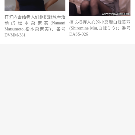
在町内会给老人们组织野球拳活
擅长把握人心的小恶魔白峰美羽
动的松本菜奈实(Nanami
(Shiromine Miu,白峰ミウ)：番号
Matsumoto,松本菜奈実)：番号
DASS-926
DVMM-381