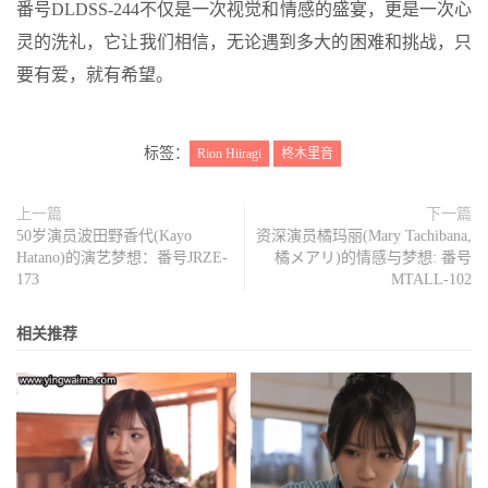
番号DLDSS-244不仅是一次视觉和情感的盛宴，更是一次心
灵的洗礼，它让我们相信，无论遇到多大的困难和挑战，只
要有爱，就有希望。
标签：
Rion Hiiragi
柊木里音
上一篇
下一篇
50岁演员波田野香代(Kayo
资深演员橘玛丽(Mary Tachibana,
Hatano)的演艺梦想：番号JRZE-
橘メアリ)的情感与梦想: 番号
173
MTALL-102
相关推荐