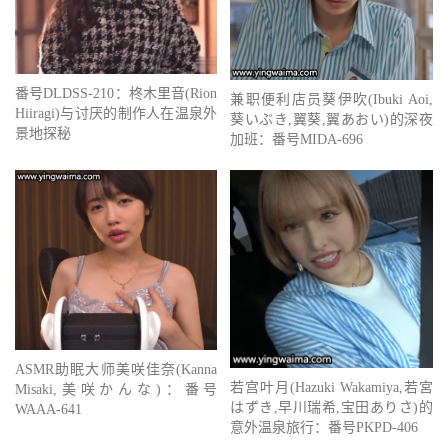
番号DLDSS-210：柊木里音(Rion
兼职便利店员葵伊吹(Ibuki Aoi,
Hiiragi)与讨厌的制作人在温泉外
葵いぶき,翼葵,翼あおい)的深夜
景地探秘
加班：番号MIDA-696
ASMR助眠大师美咲佳奈(Kanna
若宫叶月(Hazuki Wakamiya,若宮
Misaki,美咲かんな)：番号
はずき,早川瑞希,宝田ありさ)的
WAAA-641
意外温泉旅行：番号PKPD-406