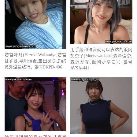
用手势和语言就可以表达的饭冈
若宫叶月(Hazuki Wakamiya,若宮
加奈子(Morisawa kana,森泽佳奈,
はずき,早川瑞希,宝田ありさ)的
森沢かな,飯岡かなこ)：番号
意外温泉旅行：番号PKPD-406
AVSA-441