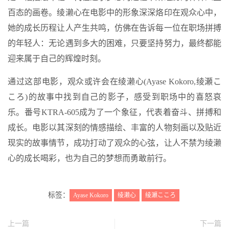
百态的画卷。绫濑心在电影中的形象深深烙印在观众心中，
她的成长历程让人产生共鸣，仿佛在告诉每一位在职场拼搏
的年轻人：无论遇到多大的困难，只要坚持努力，最终都能
迎来属于自己的辉煌时刻。
通过这部电影，观众或许会在绫濑心(Ayase Kokoro,绫瀬こ
ころ)的故事中找到自己的影子，感受到职场中的喜怒哀
乐。番号KTRA-605成为了一个象征，代表着奋斗、拼搏和
成长。电影以其深刻的情感描绘、丰富的人物刻画以及贴近
现实的故事情节，成功打动了观众的心弦，让人不禁为绫濑
心的成长喝彩，也为自己的梦想而勇敢前行。
标签：
Ayase Kokoro
绫濑心
绫瀬こころ
上一篇
下一篇