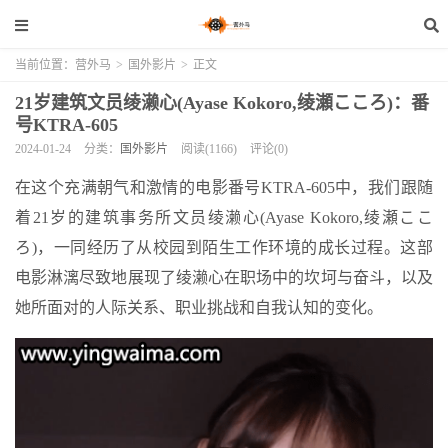
当前位置：
营外马
>
国外影片
>
正文
21岁建筑文员绫濑心(Ayase Kokoro,绫瀬こころ)：番
号KTRA-605
2024-01-24
分类：
国外影片
阅读(1166)
评论(0)
在这个充满朝气和激情的电影番号KTRA-605中，我们跟随
着21岁的建筑事务所文员绫濑心(Ayase Kokoro,绫瀬ここ
ろ)，一同经历了从校园到陌生工作环境的成长过程。这部
电影淋漓尽致地展现了绫濑心在职场中的坎坷与奋斗，以及
她所面对的人际关系、职业挑战和自我认知的变化。