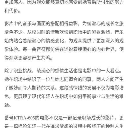
更加感人，因为观众能够真切地感受到她背后所付出的努力
和代价。
影片中的音乐与画面的搭配相得益彰，为绫濑心的成长之旅
增色不少。从校园时的清新欢快到职场中的紧张激烈，音乐
始终贴合着绫濑心的情感变化，为观众提供了更加深入的观
影体验。每一曲音符都仿佛在述说着绫濑心的内心世界，使
得观众更容易产生共鸣。
除了职业挑战，绫濑心的感情生活也是电影中的一大看点。
她在职场中结识了一位与她志同道合的同事，两人之间产生
了微妙而令人期待的关系。这段感情线的发展不仅为电影增
色，更展现了现代年轻人在职场中如何平衡事业与生活的难
题。
番号KTRA-605的电影不仅是一部记录职场成长的影片，更
是一幅描绘年轻一代在追求梦想的过程中所经历的种种人生