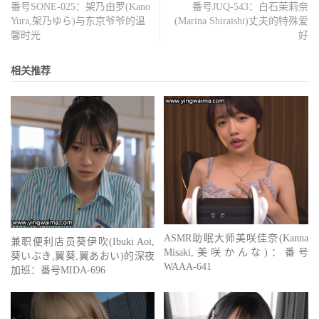
番号SONE-025：架乃由罗(Kano
番号JUQ-543：白石茉莉奈
Yura,架乃ゆら)与东京爷爷的温
(Marina Shiraishi)丈夫的特殊爱
馨时光
好
相关推荐
ASMR助眠大师美咲佳奈(Kanna
兼职便利店员葵伊吹(Ibuki Aoi,
Misaki,美咲かんな)：番号
葵いぶき,翼葵,翼あおい)的深夜
WAAA-641
加班：番号MIDA-696