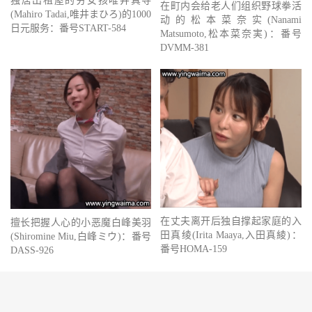
独居出租屋的穷女孩唯井真寻
在町内会给老人们组织野球拳活
(Mahiro Tadai,唯井まひろ)的1000
动的松本菜奈实(Nanami
日元服务：番号START-584
Matsumoto,松本菜奈実)：番号
DVMM-381
在丈夫离开后独自撑起家庭的入
擅长把握人心的小恶魔白峰美羽
田真绫(Irita Maaya,入田真綾)：
(Shiromine Miu,白峰ミウ)：番号
番号HOMA-159
DASS-926