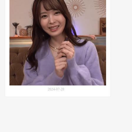
了
雏
真
乃
正
(Kuno
的
Hinano,
潜
九
力：
野
番
ひ
号
な
MIAB-
の)
298
的
独
家
极
限
体
2024-07-28
验：
番
号
MIDV-
701