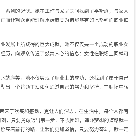
了一系列的起伏。她在工作与家庭之间找到了平衡点，与家人
庭画面让观众更能理解水端麻美为何能够有如此坚韧的职业追
职业发展上所取得的巨大成就。她不仅仅是一个成功的职业女
的经历，向观众传递了鼓舞人心的信息：女性在职场上同样可
的水端麻美，她不仅实现了职业上的成功，还找到了属于自己
勾勒出一个普通主妇如何通过自己的努力和坚持，在职场中崭
观众带来了欢笑和感动，更让人们深思：在生活中，每个人都有
端あさみ)时刻，只要勇敢迈出第一步，不畏困难，追逐梦想的道路就一
，照亮着前行的路，让我们更加坚信，只要努力奋斗，就一定