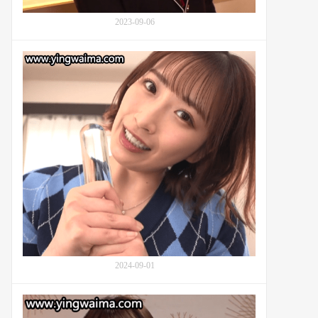
藤
の
2023-09-06
の
か,
对
加
谁
藤
都
桃
友
香,
善
加
的
藤
美
も
园
も
和
か)
花
与
(Waka
同
Misono,
学
矢
们
田
的
结
友
2024-09-01
衣)
情
展
与
现
九
成
出
野
长