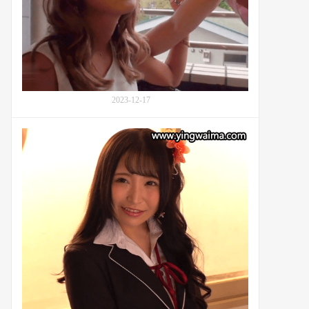
秘
三
密
浦
解
あ
锁
い
か)
的
2
2023-12-17
天
1
夜
番
温
号
泉
MUDR-
友
143：
情
女
学
生
佐
藤
乃
乃
果
(佐