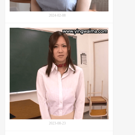
出
道
挑
2024-02-08
战：
番
号
番
SDNM-
号
428
MDYD-
789：
女
教
师
菅
野
佐
由
纪
(Sayuki
Kanno,
菅
野
2023-08-23
さ
ゆ