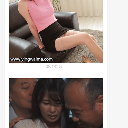
料
美
的
腿
弟
模
弟
特
森
日
向
子
(Mori
Hinako,
朝
比
2024-01-02
奈
え
假
み
期
り)
中
的
两
内
位
心
叔
探
叔
索
对
市