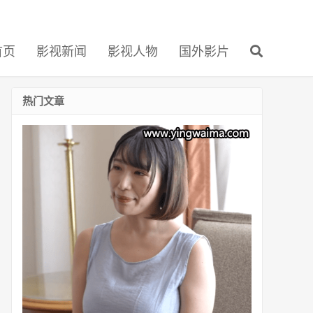
首页
影视新闻
影视人物
国外影片
热门文章
39
岁
四
孩
之
母
菅
日
菜
子
(Hinako
Suga)
的