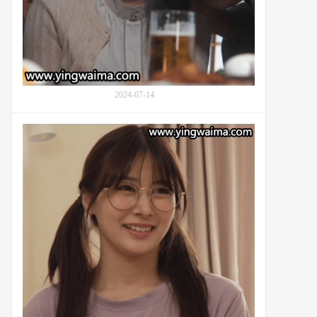
来
真
寻
(Mahiro
Ichiki,
市
2024-07-14
来
ま
ひ
害
ろ)
羞
的
内
照
向
顾：
的
番
妹
号
妹
JUQ-
凤
724
美
优
(Kawakita
Meisa,
鳳
み