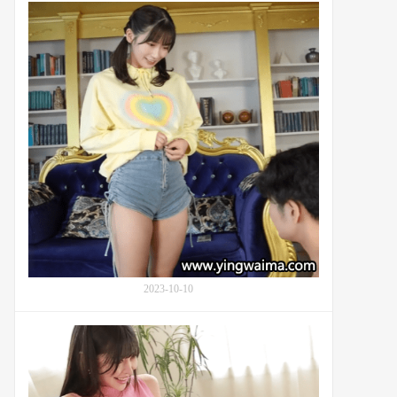
番
き)
号
的
MIAA-
温
986：
馨
大
饲
姐
养
姐
教
美
育
园
和
花
(Waka
Misono,
矢
田
结
2023-10-10
衣)
与
喜
番
欢
号
喝
MIAB-
饮
021：