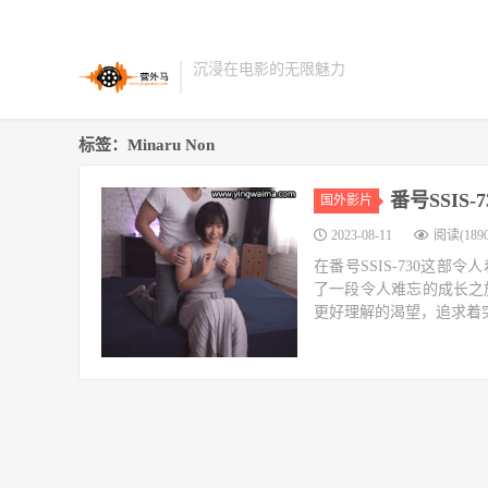
沉浸在电影的无限魅力
标签：Minaru Non
番号SSIS-
国外影片
2023-08-11
阅读(1890
在番号SSIS-730这部令
了一段令人难忘的成长之
更好理解的渴望，追求着突