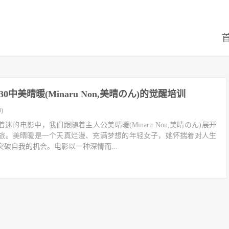
730中美晴暖(Minaru Non,美晴のん)的觉醒培训
)
人着迷的电影中，我们跟随着主人公美晴暖(Minaru Non,美晴のん)展开
旅。美晴暖是一个天真烂漫、充满梦想的年轻女子，她怀揣着对人生
破自我的机会。电影以一种深情而...