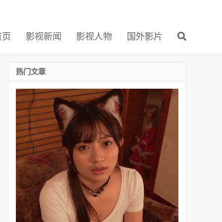
首页
影视新闻
影视人物
国外影片
热门文章
北
冈
果
林
(Kitaoka
Karin,
北
岡
果
林)
家
里
的