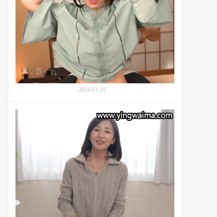
南
(Minami
Shirakawa,
白
川
み
な
み)
的
2024-01-29
特
生
50
思
岁
维
三
治
枝
疗
木
玲
实
(Remi
Saeki)
首
次