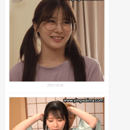
羞
内
向
的
妹
妹
凤
美
优
(Kawakita
Meisa,
鳳
み
ゆ)
的
2025-10-26
巨
变：
番
番
号
号
TKOU-
ROYD-
007：
270
白
川