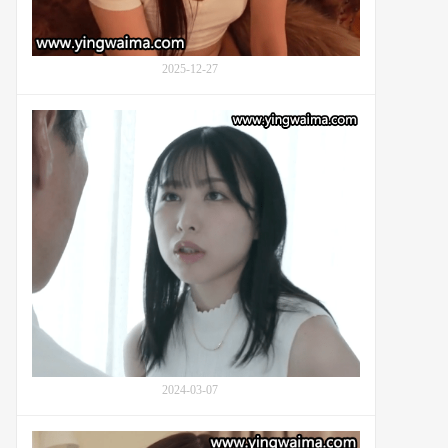
病
娇
宠
物
2025-12-27
猫：
番
身
号
处
CAWD-
倦
901
怠
期
的
高
岛
爱
(Takashima
Megimr)：
番
号
PRED-
2024-03-07
560
害