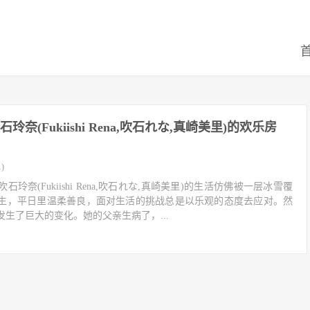
玲奈(Fukiishi Rena,吹石れな,真崎美里)的欢乐房
)
玲奈(Fukiishi Rena,吹石れな,真崎美里)的生活仿佛被一层冰雪覆
生，平日里温柔善良，面对生活的挑战总是以乐观的态度去应对。然
生了巨大的变化。她的父亲生病了，...