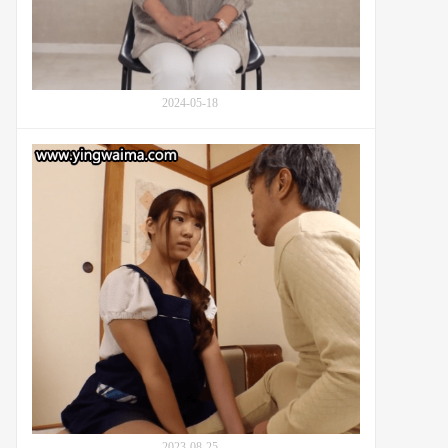
拍
摄
的
档
案
2024-05-18
记
录：
番
番
号
号
JRZE-
XVSR-
186
580：
家
政
妇
花
泽
日
葵
(木
下
日
葵,
2023-08-25