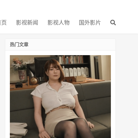
首页
影视新闻
影视人物
国外影片
热门文章
番
号
SSIS-
011
中
上
班
族
有
栖
花
绯
(Aka