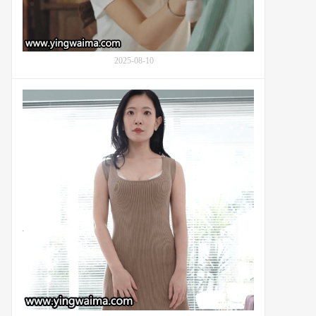
桃
(Momo
Sakura,
桜
2025-08-10
空
も
も)：
天
番
宫
号
霞
IPZZ-
(Kasumi
630
Amamiya,
天
宮
か
す
み)6
年
的
情
感
经
历：