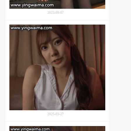
Asuka,
有
栖
2023-09-07
花
あ
任
か,
教
凪
三
光)
年
的
的
真
女
实
教
生
师
活
枫
富
爱
(Kaede
Fua,
枫
风
2025-03-27
华,
枫
芙
ASMR