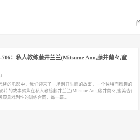
-706：私人教练藤井兰兰(Mitsume Ann,藤井蘭々,蜜
)
706代替的电影中，我们迎来了一场别开生面的故事，一个独特而风趣的
的故事聚焦在私人教练藤井兰兰(Mitsume Ann,藤井蘭々,蜜美杏)
颇具戏剧性的训练合同，每一幕...