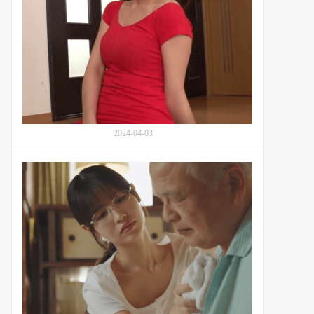
Tsumugi,
成
田
つ
む
ぎ)
的
家
庭
2024-04-03
异
常：
番
代
号
替
SAN-
嫂
229
子
照
顾
公
公
的
樱
空