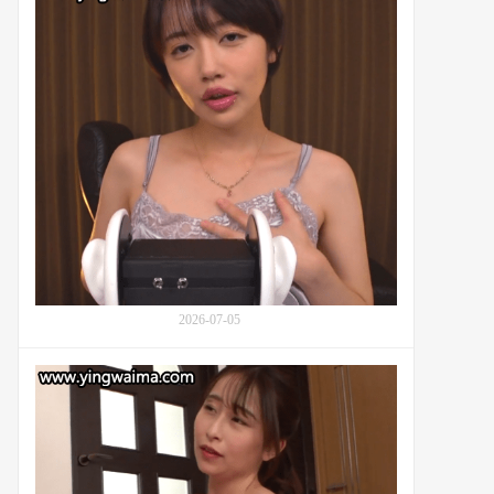
爱,
助
楓
眠
ふ
大
う
师
あ)
美
对
咲
学
佳
生
奈
的
(Kanna
帮
Misaki,
助：
美
番
咲
号
か
SONE-
ん
705
2026-07-05
な)：
番
号
妈
WAAA-
妈
641
成
田
紬
(Narita