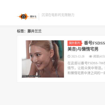
沉浸在电影的无限魅力
标签：藤井兰兰
番号FSDSS
国外影片
美杏)与懒惰宅男
2023-12-28
阅读(4151
在这部以番号FSDSS-
情节，让观众笑中带泪。影片
和懒惰宅男中津之间的一段