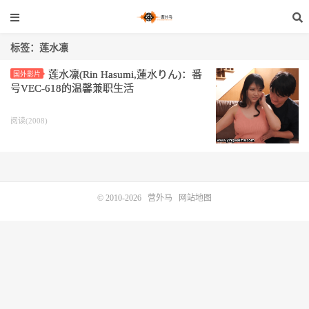
标签：莲水凛
莲水凛(Rin Hasumi,蓮水りん)：番
国外影片
号VEC-618的温馨兼职生活
阅读(2008)
© 2010-2026
营外马
网站地图