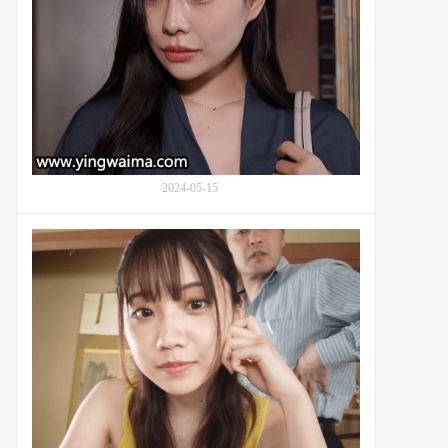
抉
的
择
神
木
丽
(Kamiki
Rei)：
番
号
start-
2024-05-15
046
游
学
的
三
崎
奈
奈
(Misaki
Nana,
三
崎