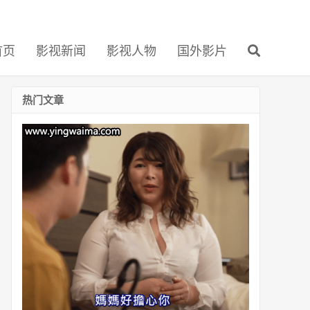
首页
影视新闻
影视人物
国外影片
热门文章
番
号
JUL-
519：
继
母
冈
江
凛
(Rin
Ogawa,
岡
江