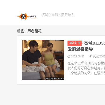
沉浸在电影的无限魅力
标签：芦名穗花
番号DLDS
国外影片
爱的温馨指导
2023-08-20
阅读(2583
在这个五彩斑斓的电影世界
发人们的好奇心和期待。影片
一朵绽放的花朵，在镜头前