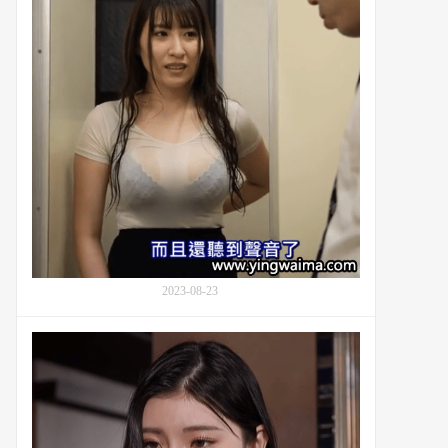
号
帮
MIDE-
助：
824
番
电
号
影：
EBWH-
日
185
下
部
加
奈
(Kusakabe
Kana)
与
同
事
2023-08-23
深
夜
搬
加
到
班
高
与
级
爱
公
情
寓