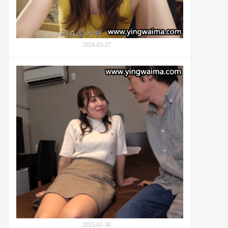
な
な)
与
奇
2024-03-27
怪
教
授：
每
番
天
号
在
MIDV-
闭
661
店
后
都
有
特
别
任
务
的
兼
职
主
2025-01-30