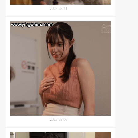
凛)
与
2023-08-31
儿
子
优
的
秀
温
的
馨
雨
家
宫
庭
响
故
(Amemiya
事
Hibiki,
雨
宫
ひ
び
き)
对
普
通
2025-08-06
同
事
番
的