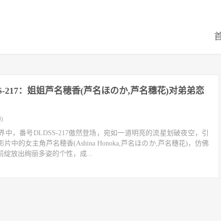
S-217：姐姐芦名穂香(芦名ほのか,芦名穗花)对弟弟恋
)
中，番号DLDSS-217傲然登场，宛如一道明亮的流星划破夜空，引
中的女主角芦名穂香(Ashina Honoka,芦名ほのか,芦名穗花)，仿佛
绽放出绚丽多姿的个性，成...