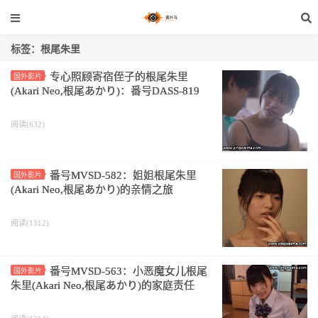
标签：根尾朱里
专心照顾寄宿侄子的根尾朱里
国外影片
(Akari Neo,根尾あかり)：番号DASS-819
阅读(632)
番号MVSD-582：姐姐根尾朱里
国外影片
(Akari Neo,根尾あかり)的亲情之旅
阅读(1312)
番号MVSD-563：小恶魔女儿根尾
国外影片
朱里(Akari Neo,根尾あかり)的家庭责任