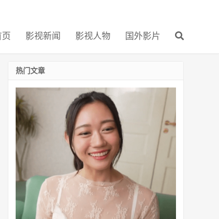
首页
影视新闻
影视人物
国外影片
热门文章
番
号
SONE-
019：
明
日
叶
三
叶
(Mitsuha
Ashitaba,
明
日