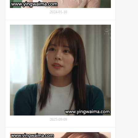
葉
み
2024-01-10
つ
は)
的
婚
东
礼
京
前
三
到
年
美
半
容
生
院
活
做
探
护
秘
理
的
都
月
琉
衣
2025-09-09
纱
(Totsuki
Ruisa,
对