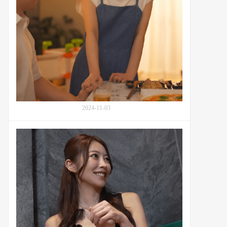
潜
老
力：
师
番
MINAMO(太
号
阳
MIAB-
滴,
298
太
阳
し
ず
く)：
番
2024-11-03
号
START-
Red
148
Dragon
酒
吧
的
歌
舞
表
演
者