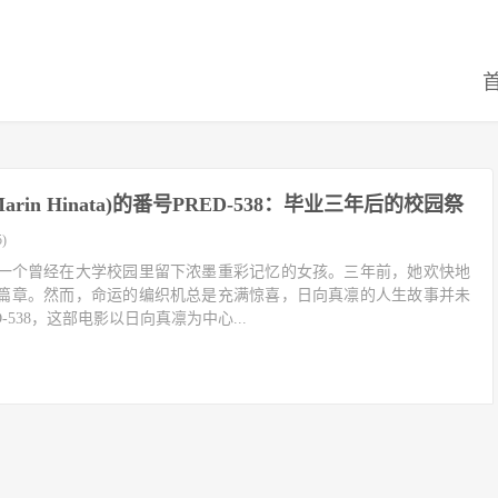
arin Hinata)的番号PRED-538：毕业三年后的校园祭
)
nata)，一个曾经在大学校园里留下浓墨重彩记忆的女孩。三年前，她欢快地
篇章。然而，命运的编织机总是充满惊喜，日向真凛的人生故事并未
-538，这部电影以日向真凛为中心...