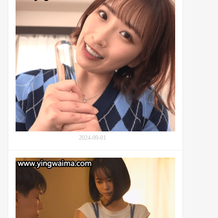
都
谁
月
都
る
友
い
善
さ)：
的
番
美
号
园
HSODA-
和
081
花
(Waka
Misono,
矢
田
结
2024-09-01
衣)
展
现
幼
出
稚
了
园
真
的
正
美
的
女