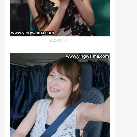
森
日
向
子
(Mori
Hinako,
2025-03-18
朝
比
奈
优
え
梨
み
舞
り)：
奈
番
(Maina
号
Yuri,
GDRD-
優
043
梨
ま
い
な)
与
好
友