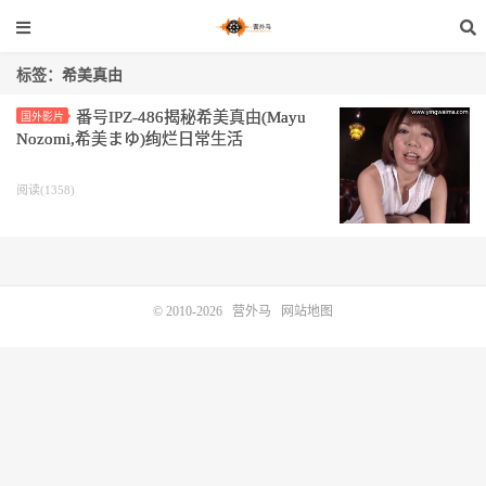
标签：希美真由
番号IPZ-486揭秘希美真由(Mayu
国外影片
Nozomi,希美まゆ)绚烂日常生活
阅读(1358)
© 2010-2026
营外马
网站地图