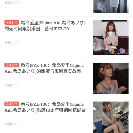
阅读(1555)
希岛爱里(Kijima Airi,希岛あいり)
国外影片
的无时间限制乐园：番号IPZZ-201
阅读(1307)
番号IPZZ-136：希岛爱里(Kijima
国外影片
Airi,希岛あいり)的甜蜜与离别真实故事
阅读(1169)
番号IPZZ-106：希岛爱里(Kijima
国外影片
Airi,希岛あいり)出道10周年特别回忆纪录
阅读(1602)