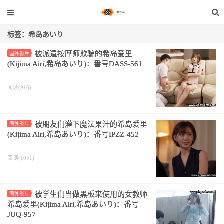
标签：希岛あいり
被派遣按摩师欺骗的希岛爱里
国外影片
(Kijima Airi,希岛あいり)：番号DASS-561
阅读(916)
被朋友们灌下魔法果汁的希岛爱里
国外影片
(Kijima Airi,希岛あいり)：番号IPZZ-452
阅读(1051)
被学生们当做黑板来使用的女教师
国外影片
希岛爱里(Kijima Airi,希岛あいり)：番号
JUQ-957