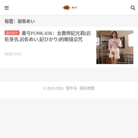
标签：岩佐めい
番号FUNK-036：女教师妃光莉(岩
国外影片
佐芽衣,岩佐めい,妃ひかり)的眼镜诅咒
阅读(3340)
© 2010-2026
营外马
网站地图