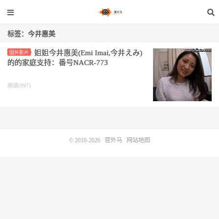
标签：今井惠美
姐姐今井惠美(Emi Imai,今井えみ)
国外影片
的的家庭支持：番号NACR-773
阅读(897)
© 2010-2026
营外马
网站地图